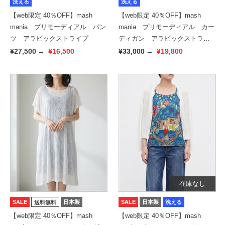
洗える
洗える
【web限定 40％OFF】mash
【web限定 40％OFF】mash
mania プリモーディアル パン
mania プリモーディアル カー
ツ アラビックストライプ
ディガン アラビックストライ
プ
¥27,500
→
¥16,500
¥33,000
→
¥19,800
在庫なし
SALE
日本製
SALE
日本製
洗える
送料無料
【web限定 40％OFF】mash
【web限定 40％OFF】mash