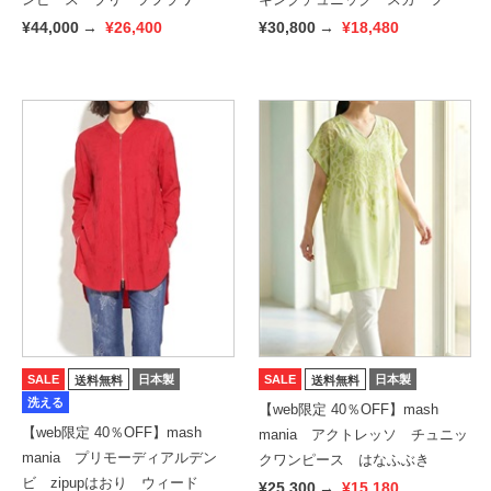
¥44,000
→
¥26,400
¥30,800
→
¥18,480
SALE
日本製
SALE
日本製
送料無料
送料無料
洗える
【web限定 40％OFF】mash
【web限定 40％OFF】mash
mania アクトレッソ チュニッ
mania プリモーディアルデン
クワンピース はなふぶき
ビ zipupはおり ウィード
¥25,300
→
¥15,180