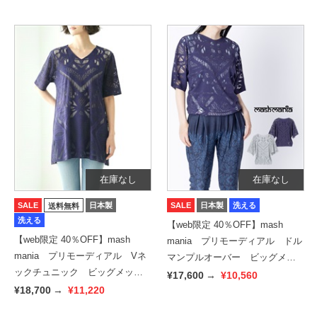
在庫なし
在庫なし
SALE
日本製
SALE
日本製
洗える
送料無料
洗える
【web限定 40％OFF】mash
【web限定 40％OFF】mash
mania プリモーディアル ドル
mania プリモーディアル Vネ
マンプルオーバー ビッグメッ
ックチュニック ビッグメッシ
シュ
¥17,600
→
¥10,560
ュ
¥18,700
→
¥11,220