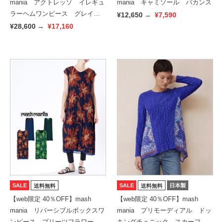
mania アクトレッソ イレギュ
mania キャミソール バカンス
ラーヘムワンピース グレイ
¥12,650
→
¥7,590
ン・マーブル
¥28,600
→
¥17,160
SALE
SALE
日本製
送料無料
送料無料
【web限定 40％OFF】mash
【web限定 40％OFF】mash
mania リバーシブルボックスワ
mania プリモーディアル ドッ
ンピース プリーツフラワー
キングチュニック スカーフ