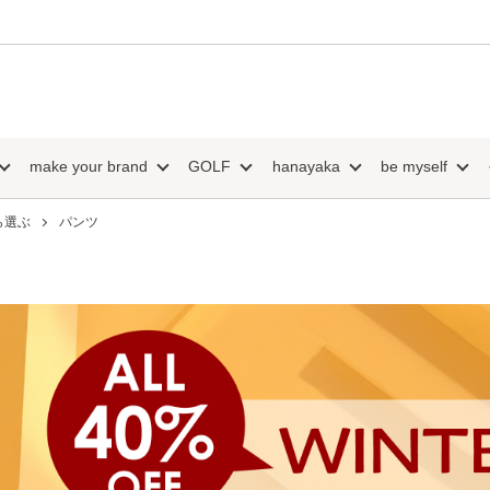
make your brand
GOLF
hanayaka
be myself
ら選ぶ
パンツ