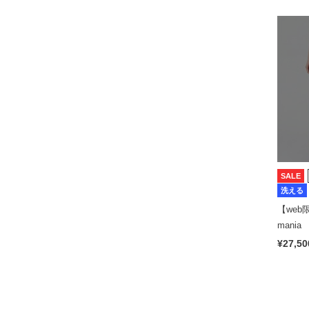
SALE
洗える
【web限
man
パンツ
¥27,50
プ