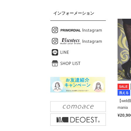
インフォーメーション
SALE
洗える
【web限
mani
エーヴ
¥20,90