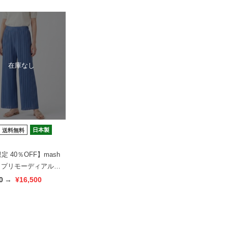
在庫なし
日本製
送料無料
定 40％OFF】mash
ia プリモーディアル
 アラビックストライ
0
→
¥16,500