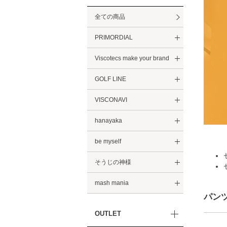
全ての商品
PRIMORDIAL
Viscotecs make your brand
GOLF LINE
VISCONAVI
hanayaka
be myself
そうじの神様
mash mania
パン
OUTLET