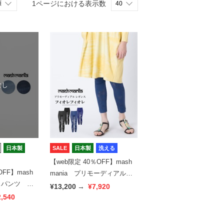
1ページにおける表示数
なし
日本製
SALE
日本製
洗える
【web限定 40％OFF】mash
OFF】mash
mania プリモーディアル
ンスパンツ デ
レギンス フィオレフィオレ
¥13,200
→
¥7,920
2,540