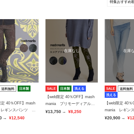
在庫なし
在庫
日本製
SALE
日本製
洗える
SALE
送料無料
送料無料
洗える
【web限定 40％OFF】mash
定 40％OFF】mash
【web限定 40％
mania プリモーディアル
a レギンスパンツ ス
mania レギ
リバーシブルレギンス スコ
¥13,750
→
¥8,250
ェ
ニムグラデ
ア
0
→
¥12,540
¥20,900
→
¥1