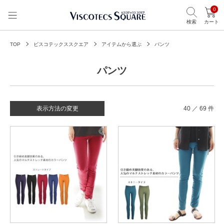
0
検索
カート
TOP
ビスコテックススクエア
アイテムから選ぶ
パンツ
パンツ
表示方法の変更
40 ／ 69 件