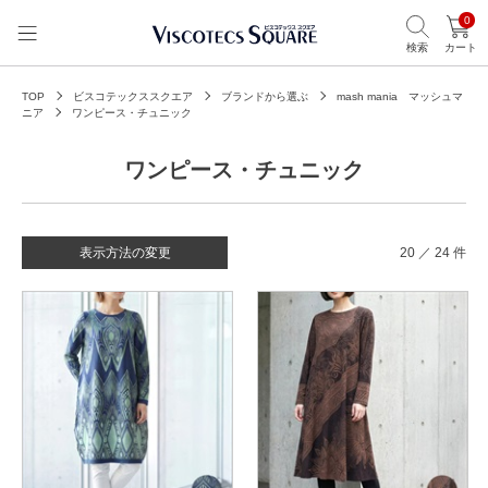
0
検索
カート
TOP
ビスコテックススクエア
ブランドから選ぶ
mash mania マッシュマ
ニア
ワンピース・チュニック
ワンピース・チュニック
表示方法の変更
20 ／ 24 件