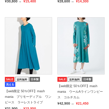
ン・マーブル
¥30,800
→
¥15,400
¥28,600
→
¥14,300
SALE
日本製
SALE
日本製
送料無料
送料無料
洗える
【web限定 50％OFF】mash
【web限定 50％OFF】mash
mania ウールAラインワンピー
mania プリモーディアル ワン
ス コルチカム
ピース ラーレストライプ
¥42,900
→
¥21,450
¥31,900
→
¥15,950