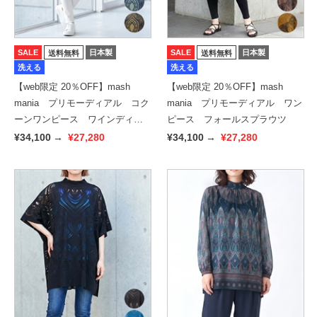
SALE
日本製
SALE
日本製
送料無料
送料無料
洗える
洗える
【web限定 20％OFF】mash
【web限定 20％OFF】mash
mania プリモーディアル コク
mania プリモーディアル ワン
ーンワンピース ワインディン
ピース フォールスプラウツ
グ
¥34,100
→
¥27,280
¥34,100
→
¥27,280