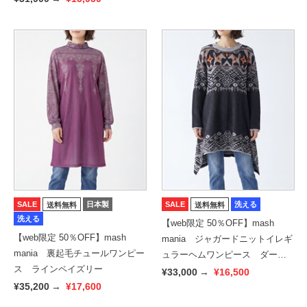
SALE
日本製
SALE
洗える
送料無料
送料無料
洗える
【web限定 50％OFF】mash
【web限定 50％OFF】mash
mania ジャガードニットイレギ
mania 裏起毛チュールワンピー
ュラーヘムワンピース ダーラ
ス ラインペイズリー
ナホース
¥33,000
→
¥16,500
¥35,200
→
¥17,600