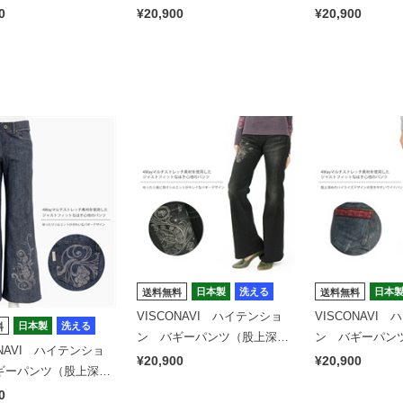
蓮
ールド
深め）雲
0
¥20,900
¥20,900
日本製
洗える
日本
送料無料
送料無料
VISCONAVI ハイテンショ
VISCONAVI
日本製
洗える
料
ン バギーパンツ（股上深
ン バギーパン
ONAVI ハイテンショ
め）アフリカングラフティ
め）バタフライ
¥20,900
¥20,900
ギーパンツ（股上深
ローイング
0