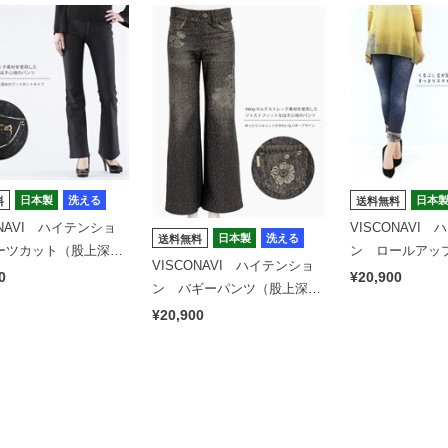
日本製
洗える
日本
料
送料無料
ONAVI ハイテンショ
VISCONAVI
日本製
洗える
送料無料
ーツカット（股上深
ン ロールアッ
VISCONAVI ハイテンショ
ウィッチ×タイ
0
¥20,900
ン バギーパンツ（股上深
め）レオパード／tiger
¥20,900