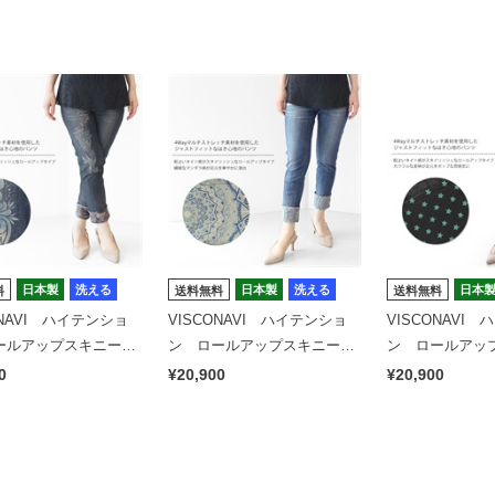
日本製
洗える
日本製
洗える
日本
料
送料無料
送料無料
ONAVI ハイテンショ
VISCONAVI ハイテンショ
VISCONAVI
ールアップスキニー
ン ロールアップスキニー
ン ロールア
深め）植物トライバル
（股上深め）PLANTS
スター
0
¥20,900
¥20,900