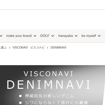
make your brand
GOLF
hanayaka
be myself
ら選ぶ
VISCONAVI ビスコナビ
DENIMNAVI