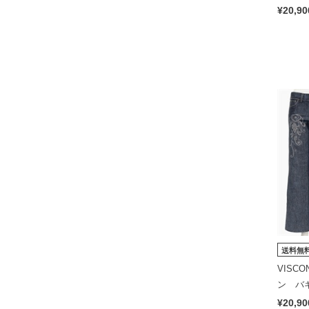
深め）
¥20,90
送料無
VISC
ン バ
め）フ
¥20,90