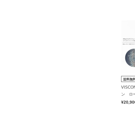
送料無
VISC
ン ロ
（股上
¥20,90