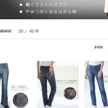
MNAVI
20 ／ 45 件