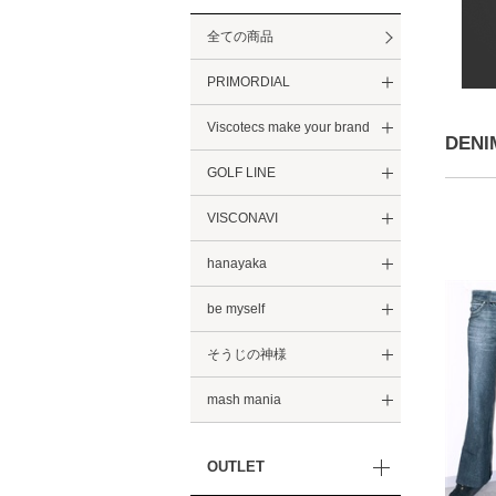
全ての商品
PRIMORDIAL
Viscotecs make your brand
DENI
GOLF LINE
VISCONAVI
hanayaka
be myself
そうじの神様
mash mania
OUTLET