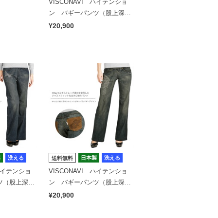
VISCONAVI ハイテンショ
ン バギーパンツ（股上深
め）とかげ
¥20,900
製
洗える
日本製
洗える
送料無料
 ハイテンショ
VISCONAVI ハイテンショ
ツ（股上深
ン バギーパンツ（股上深
め）マンダラ
¥20,900