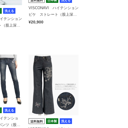
日本製
洗える
送料無料
VISCONAVI ハイテンション
製
洗える
ピケ ストレート（股上深
 ハイテンション
め）文様
¥20,900
ト（股上深
製
洗える
 ハイテンショ
日本製
洗える
送料無料
パンツ（股上