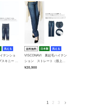
製
洗える
日本製
洗える
送料無料
 ハイテンショ
VISCONAVI 裏起毛ハイテン
プスキニー ス
ション ストレート（股上深
ダイ
め）フォト文様
¥20,900
1
2
3