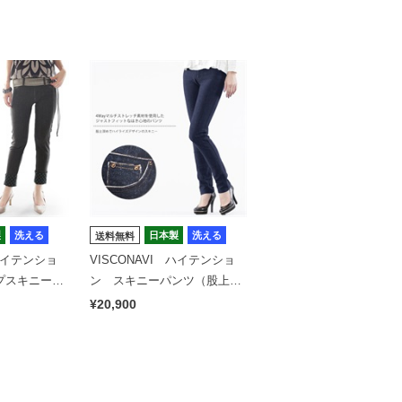
製
洗える
日本製
洗える
送料無料
 ハイテンショ
VISCONAVI ハイテンショ
ップスキニー
ン スキニーパンツ（股上深
め）
¥20,900