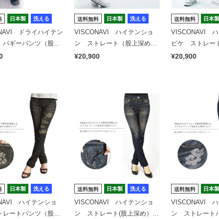
日本製
洗える
日本製
洗える
日本
料
送料無料
送料無料
ONAVI ドライハイテン
VISCONAVI ハイテンショ
VISCONAVI
 バギーパンツ（股上
ン ストレート（股上深め）
ピケ ストレー
グラスアーツ
ジュエリーストーン
め）トライバル
0
¥20,900
¥20,900
日本製
洗える
日本製
洗える
日本
料
送料無料
送料無料
ONAVI ハイテンショ
VISCONAVI ハイテンショ
VISCONAVI
トレートパンツ（股上
ン ストレート(股上深め）オ
ン ストレート