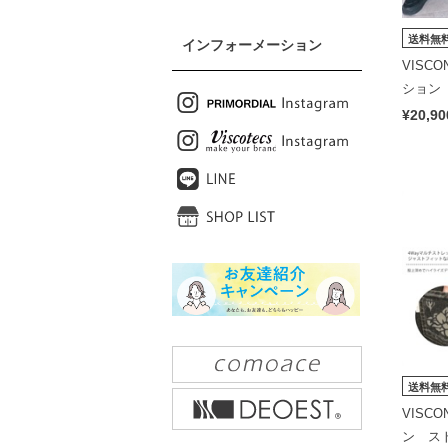
送料無
インフォーメーション
VISC
ション
深め）
¥20,90
送料無
VISC
ン ス