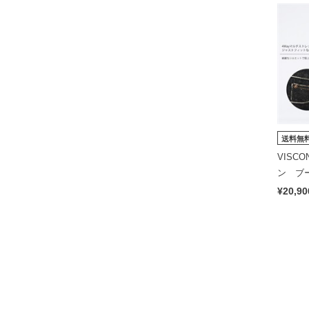
送料無
VISC
ン ブ
め）
¥20,90