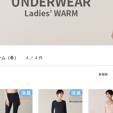
ーム（冬）
4 ／ 4 件