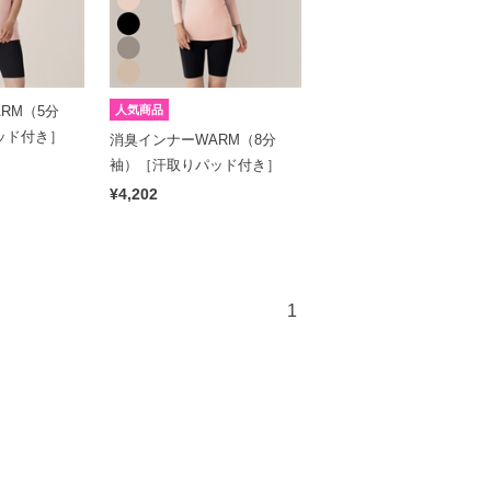
RM（5分
人気商品
ッド付き］
消臭インナーWARM（8分
袖）［汗取りパッド付き］
¥4,202
1