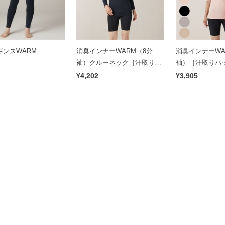
ギンスWARM
消臭インナーWARM（8分
消臭インナーWA
袖）クルーネック［汗取りパ
袖）［汗取りパ
ッド付き］
¥4,202
¥3,905