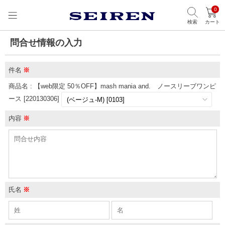
0
検索
カート
問合せ情報の入力
件名
※
商品名 : 【web限定 50％OFF】mash mania and. ノースリーブワンピ
ース [220130306]
内容
※
氏名
※