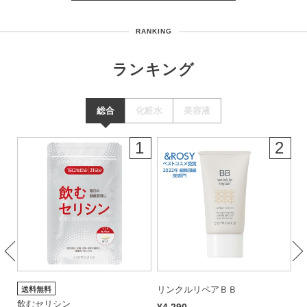
RANKING
ランキング
総合
化粧水
美容液
7
1
2
リ
リンクルリペアＢＢ
送料無料
飲むセリシン
ラ