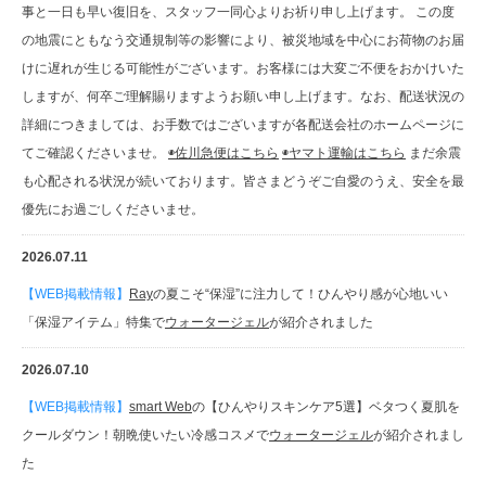
事と一日も早い復旧を、スタッフ一同心よりお祈り申し上げます。 この度
の地震にともなう交通規制等の影響により、被災地域を中心にお荷物のお届
けに遅れが生じる可能性がございます。お客様には大変ご不便をおかけいた
しますが、何卒ご理解賜りますようお願い申し上げます。なお、配送状況の
詳細につきましては、お手数ではございますが各配送会社のホームページに
てご確認くださいませ。
◉佐川急便はこちら
◉ヤマト運輸はこちら
まだ余震
も心配される状況が続いております。皆さまどうぞご自愛のうえ、安全を最
優先にお過ごしくださいませ。
2026.07.11
【WEB掲載情報】
Ray
の夏こそ“保湿”に注力して！ひんやり感が心地いい
「保湿アイテム」特集で
ウォータージェル
が紹介されました
2026.07.10
【WEB掲載情報】
smart Web
の【ひんやりスキンケア5選】ベタつく夏肌を
クールダウン！朝晩使いたい冷感コスメで
ウォータージェル
が紹介されまし
た