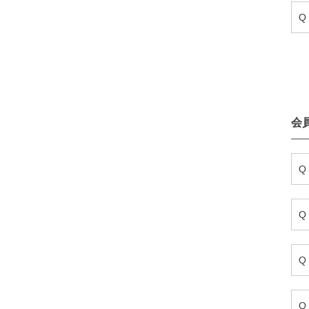
Q
会
Q
Q
Q
Q