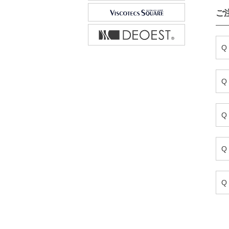
ご
Q
Q
Q
Q
Q