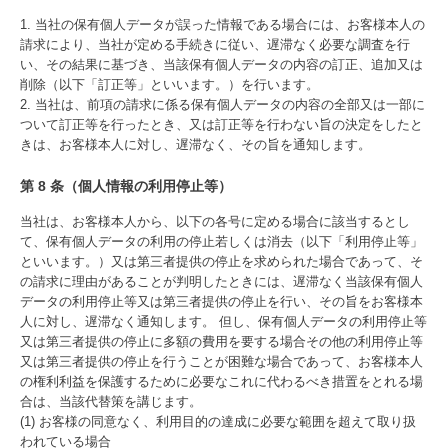
1. 当社の保有個人データが誤った情報である場合には、お客様本人の
請求により、当社が定める手続きに従い、遅滞なく必要な調査を行
い、その結果に基づき、当該保有個人データの内容の訂正、追加又は
削除（以下「訂正等」といいます。）を行います。
2. 当社は、前項の請求に係る保有個人データの内容の全部又は一部に
ついて訂正等を行ったとき、又は訂正等を行わない旨の決定をしたと
きは、お客様本人に対し、遅滞なく、その旨を通知します。
第 8 条（個人情報の利用停止等）
当社は、お客様本人から、以下の各号に定める場合に該当するとし
て、保有個人データの利用の停止若しくは消去（以下「利用停止等」
といいます。）又は第三者提供の停止を求められた場合であって、そ
の請求に理由があることが判明したときには、遅滞なく当該保有個人
データの利用停止等又は第三者提供の停止を行い、その旨をお客様本
人に対し、遅滞なく通知します。 但し、保有個人データの利用停止等
又は第三者提供の停止に多額の費用を要する場合その他の利用停止等
又は第三者提供の停止を行うことが困難な場合であって、お客様本人
の権利利益を保護するために必要なこれに代わるべき措置をとれる場
合は、当該代替策を講じます。
(1) お客様の同意なく、利用目的の達成に必要な範囲を超えて取り扱
われている場合