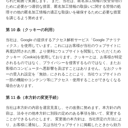
られた範囲で実施します。 また、当社は、匿名加工情報の安全管理の
ために必要かつ適切な措置、匿名加工情報の取扱いに関する苦情の処
理その他の匿名加工情報の適正な取扱いを確保するために必要な措置
を講じるよう努めます。
第 10 条（クッキーの利用）
当社は、Google の提供するアクセス解析サービス「Google アナリテ
ィクス」を使用しています。これにはお客様が当社のウェブサイトに
再度訪問された際、より便利にウェブサイトを閲覧していただくため
クッキー（Cookie)を使用しております。クッキーとは、お客様が特定
されるものではなく、プライバシーを侵害するものではなく、またお
客様のコンピュータへ悪影響を及ぼすことはありません。 なおクッキ
ーの受入れ設定を「無効」にされることにより、当社ウェブサイトの
一部の機能やコンテンツ等にアクセス・使用することができなくなる
場合があります。
第 11 条（本方針の変更手続）
当社は本方針の内容を適宜見直し、その改善に努めます。本方針の内
容は、法令その他本方針に別段の定めのある事項を除いて、変更する
ことができるものとします。 変更後の本方針は、当社所定の方法によ
り、お客様に通知し、又は当社ウェブサイトに掲載したときから効力