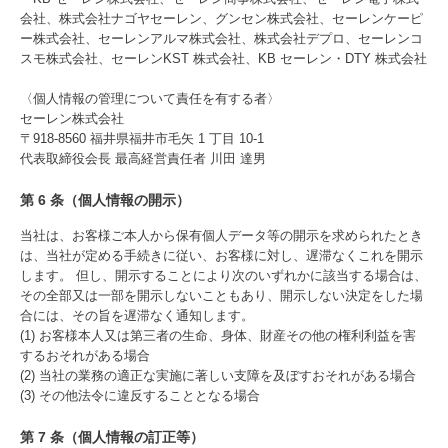
会社、株式会社ナゴヤセーレン、グンセン株式会社、セーレンケーピ
ー株式会社、セーレンアルマ株式会社、株式会社デプロ、セーレンコ
スモ株式会社、セーレンKST 株式会社、KB セーレン・DTY 株式会社
〈個人情報の管理について責任を有する者〉
セーレン株式会社
〒918-8560 福井県福井市毛矢 1 丁目 10-1
代表取締役会長 最高経営責任者 川田 達男
第 6 条（個人情報の開示）
当社は、お客様ご本人から保有個人データ等の開示を求められたとき
は、当社が定める手続きに従い、お客様に対し、遅滞なくこれを開示
します。 但し、開示することにより次のいずれかに該当する場合は、
その全部又は一部を開示しないこともあり、開示しない決定をした場
合には、その旨を遅滞なく通知します。
(1) お客様本人又は第三者の生命、身体、財産その他の権利利益を害
するおそれがある場合
(2) 当社の業務の適正な実施に著しい支障を及ぼすおそれがある場合
(3) その他法令に違反することとなる場合
第 7 条（個人情報の訂正等）