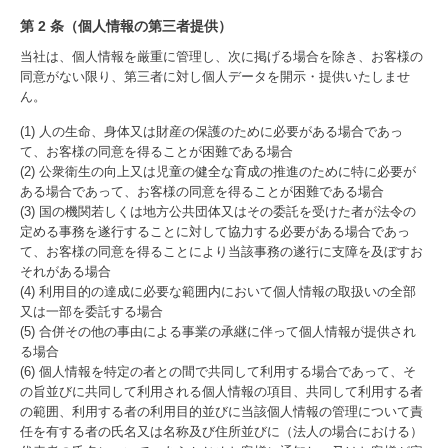
第 2 条（個人情報の第三者提供）
当社は、個人情報を厳重に管理し、次に掲げる場合を除き、お客様の
同意がない限り、第三者に対し個人データを開示・提供いたしませ
ん。
(1) 人の生命、身体又は財産の保護のために必要がある場合であっ
て、お客様の同意を得ることが困難である場合
(2) 公衆衛生の向上又は児童の健全な育成の推進のために特に必要が
ある場合であって、お客様の同意を得ることが困難である場合
(3) 国の機関若しくは地方公共団体又はその委託を受けた者が法令の
定める事務を遂行することに対して協力する必要がある場合であっ
て、お客様の同意を得ることにより当該事務の遂行に支障を及ぼすお
それがある場合
(4) 利用目的の達成に必要な範囲内において個人情報の取扱いの全部
又は一部を委託する場合
(5) 合併その他の事由による事業の承継に伴って個人情報が提供され
る場合
(6) 個人情報を特定の者との間で共同して利用する場合であって、そ
の旨並びに共同して利用される個人情報の項目、共同して利用する者
の範囲、利用する者の利用目的並びに当該個人情報の管理について責
任を有する者の氏名又は名称及び住所並びに（法人の場合における）