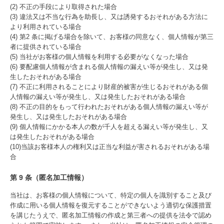
(2) 不正の手段により取得された場合
(3) 違法又は不当な行為を助長し、又は誘発するおそれがある方法に
より利用されている場合
(4) 第2 条に掲げる場合を除いて、お客様の同意なく、個人情報が第三
者に提供されている場合
(5) 当社がお客様の個人情報を利用する必要がなくなった場合
(6) 要配慮個人情報が含まれる個人情報の漏えい等が発生し、又は発
生したおそれがある場合
(7) 不正に利用されることにより財産的被害が生じるおそれがある個
人情報の漏えい等が発生し、又は発生したおそれがある場合
(8) 不正の目的をもって行われたおそれがある個人情報の漏えい等が
発生し、又は発生したおそれがある場合
(9) 個人情報にかかる本人の数が千人を超える漏えい等が発生し、又
は発生したおそれがある場合
(10)当該お客様本人の権利又は正当な利益が害されるおそれがある場
合
第 9 条（匿名加工情報）
当社は、お客様の個人情報について、特定の個人を識別すること及び
作成に用いる個人情報を復元することができないよう適切な保護措置
を講じたうえで、匿名加工情報の作成と第三者への提供を法令で認め