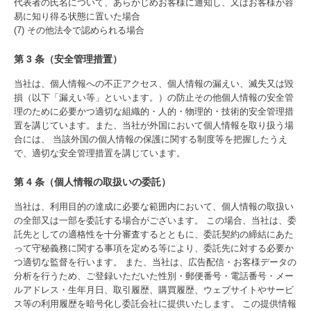
代表者の氏名について、あらかじめお客様に通知し、又はお客様が容
易に知り得る状態に置いた場合
(7) その他法令で認められる場合
第 3 条（安全管理措置）
当社は、個人情報への不正アクセス、個人情報の漏えい、滅失又は毀
損（以下「漏えい等」といいます。）の防止その他個人情報の安全管
理のために必要かつ適切な組織的・人的・物理的・技術的安全管理措
置を講じています。また、当社が外国において個人情報を取り扱う場
合には、 当該外国の個人情報の保護に関する制度等を把握したうえ
で、適切な安全管理措置を講じています。
第 4 条（個人情報の取扱いの委託）
当社は、利用目的の達成に必要な範囲内において、個人情報の取扱い
の全部又は一部を委託する場合がございます。 この場合、当社は、委
託先としての適格性を十分審査するとともに、委託契約の締結にあた
って守秘義務に関する事項を定める等により、委託先に対する必要か
つ適切な監督を行います。 また、当社は、広告配信・お客様データの
分析を行うため、ご登録いただいた性別・郵便番号・電話番号・メー
ルアドレス・生年月日、取引履歴、購買履歴、ウェブサイトやサービ
ス等の利用履歴を暗号化し委託会社に提供いたします。 この提供情報