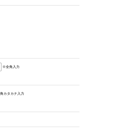
※全角入力
角カタカナ入力