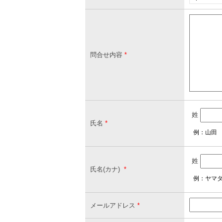
問合せ内容
*
姓
氏名
*
例：山田
姓
氏名(カナ)
*
例：ヤマ
メールアドレス
*