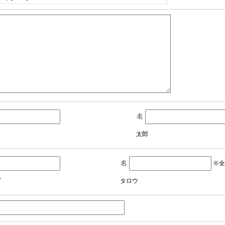
名
太郎
名
※全
ダ
タロウ