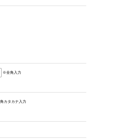
※全角入力
角カタカナ入力