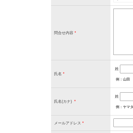
問合せ内容
*
姓
氏名
*
例：山田
姓
氏名(カナ)
*
例：ヤマ
メールアドレス
*