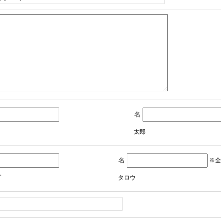
名
太郎
名
※全
ダ
タロウ