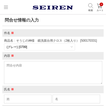
0
検索
カート
問合せ情報の入力
件名
※
商品名 : そうじの神様 鏡洗面台用クロス（2枚入り） [500170331]
内容
※
氏名
※