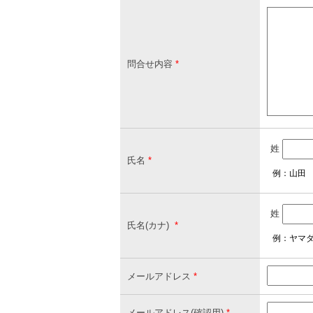
問合せ内容
*
姓
氏名
*
例：山田
姓
氏名(カナ)
*
例：ヤマ
メールアドレス
*
メールアドレス(確認用)
*