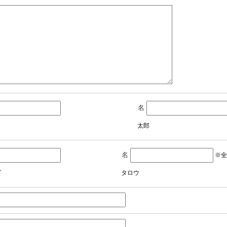
名
太郎
名
※全
ダ
タロウ