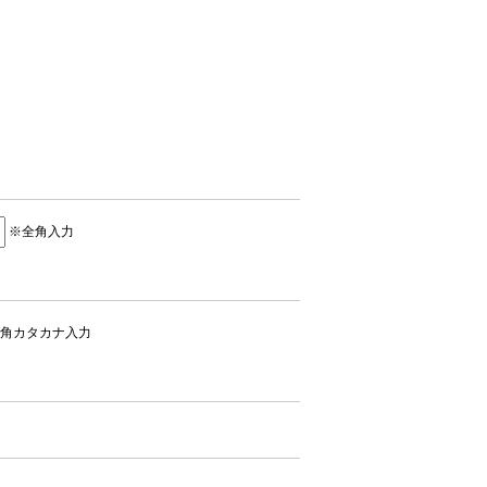
※全角入力
角カタカナ入力