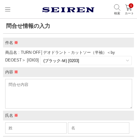
0
検索
カート
問合せ情報の入力
件名
※
商品名 : TURN OFF│デオドラント・カットソー（半袖）＜by
DEOEST＞ [IDI03]
内容
※
氏名
※