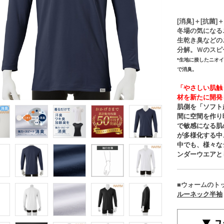
[消臭]＋[抗菌]＋
冬場の気になる
生乾き臭などの
分解。Ｗのスピ
*生地に接したニオ
で消臭。
「やさしい肌触
材を新たに開発
肌側を「ソフト
間に空間を作り
で敏感になる肌
が多様化する中
中でも、様々な
ンダーウエアと
■ウォームのト
ルーネック半袖