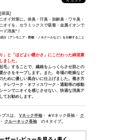
[保温]
ニオイ対策に。体臭・汗臭・加齢臭・ワキ臭・
ニオイを、セラミックスで吸着・金属イオンで
ード消臭*！
イ成分（アンモニア・酢酸・ノネナールなど）を分解すること
り」と「ほどよい暖かさ」にこだわった綿混素
しました。
起毛」することで、繊維をふっくらさせ肌との
暖かさをキープします。また、冬場の乾燥など
のために優しい風合いに仕上げました。働き方
、テレワーク・オフィスワーク・通勤等の移動
シーンでニオイを感じさせない、快適な消臭ア
してお勧めします。
ップスは、
Vネック半袖
・ ★Vネック長袖・
ク
・
クルーネック長袖
の４タイプ。