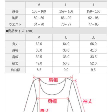
M
L
LL
身長
153～160
159～166
159～166
胸囲
80～86
86～92
92～98
ウエスト
64～70
70～77
77～85
■商品サイズ（cm）
M
L
LL
身丈
62.0
64.0
66.0
身幅
35.0
38.0
41.0
肩幅
32.5
33.0
33.5
袖丈
49.0
50.5
52.0
袖口幅
8.5
9.0
9.5