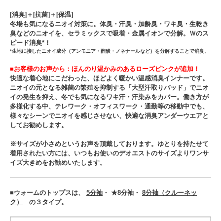
[消臭]＋[抗菌]＋[保温]
冬場も気になるニオイ対策に。体臭・汗臭・加齢臭・ワキ臭・生乾き
臭などのニオイを、セラミックスで吸着・金属イオンで分解。Ｗのス
ピード消臭*！
*生地に接したニオイ成分（アンモニア・酢酸・ノネナールなど）を分解することで消臭。
■お客様のお声から：ほんのり温かみのあるローズピンクが追加！
快適な着心地にこだわった、ほどよく暖かい温感消臭インナーです。
ニオイの元となる雑菌の繁殖を抑制する「大型汗取りパッド」でニオ
イの発生を抑え、冬でも気になるワキ汗・汗染みをカバー。働き方が
多様化する中、テレワーク・オフィスワーク・通勤等の移動中でも、
様々なシーンでニオイを感じさせない、快適な消臭アンダーウエアと
してお勧めします。
※サイズが小さめというお声を頂戴しております。ゆとりを持たせて
着用されたい方には、いつもお使いのデオエストのサイズよりワンサ
イズ大きめをお勧めいたします。
■ウォームのトップスは、
5分袖
・ ★8分袖・
8分袖（クルーネッ
ク）
の３タイプ。