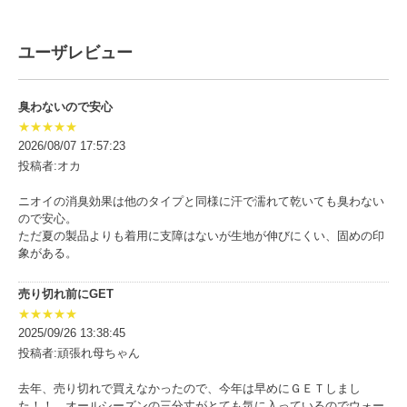
ユーザレビュー
臭わないので安心
★★★★★
2026/08/07 17:57:23
投稿者:オカ
ニオイの消臭効果は他のタイプと同様に汗で濡れて乾いても臭わない
ので安心。
ただ夏の製品よりも着用に支障はないが生地が伸びにくい、固めの印
象がある。
売り切れ前にGET
★★★★★
2025/09/26 13:38:45
投稿者:頑張れ母ちゃん
去年、売り切れで買えなかったので、今年は早めにＧＥＴしまし
た！！ オールシーズンの三分丈がとても気に入っているのでウォー