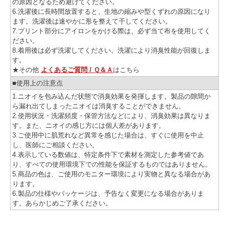
の原因となるため避けてください。
6.洗濯後に長時間放置すると、生地の縮みや型くずれの原因になり
ます。洗濯後は速やかに形を整えて干してください。
7.プリント部分にアイロンをかける際は、必ず当て布を使用してく
ださい。
8.着用後は必ず洗濯してください。洗濯により消臭性能が回復しま
す。
★その他
よくあるご質問 / Ｑ＆Ａ
はこちら
■使用上の注意点
1.ニオイを包み込んだ状態で消臭効果を発揮します。製品の隙間か
ら漏れ出てしまったニオイは消臭することができません。
2.使用状況・洗濯頻度・保管方法などにより、消臭効果は異なりま
す。また、ニオイの感じ方には個人差があります。
3.ご使用中に肌荒れなど異常を感じた場合は、すぐに使用を中止
し、医師にご相談ください。
4.表示している数値は、特定条件下で素材を測定した参考値であ
り、すべての使用環境下での性能を保証するものではありません。
5.商品の色は、ご使用のモニター環境により実物と異なる場合があ
ります。
6.製品の仕様やパッケージは、予告なく変更になる場合がありま
す。あらかじめご了承ください。