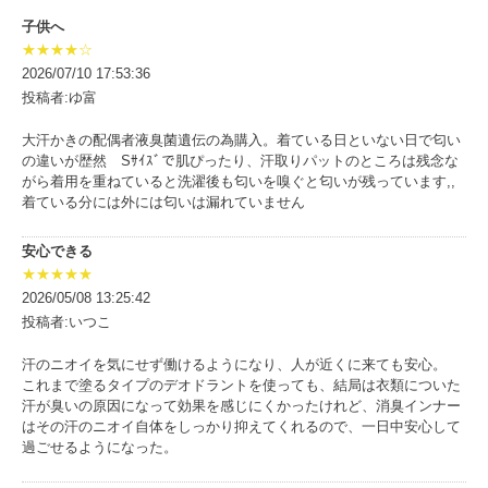
子供へ
★★★★☆
2026/07/10 17:53:36
投稿者:ゆ富
大汗かきの配偶者液臭菌遺伝の為購入。着ている日といない日で匂い
の違いが歴然 Sｻｲｽﾞで肌ぴったり、汗取りパットのところは残念な
がら着用を重ねていると洗濯後も匂いを嗅ぐと匂いが残っています,,
着ている分には外には匂いは漏れていません
安心できる
★★★★★
2026/05/08 13:25:42
投稿者:いつこ
汗のニオイを気にせず働けるようになり、人が近くに来ても安心。
これまで塗るタイプのデオドラントを使っても、結局は衣類についた
汗が臭いの原因になって効果を感じにくかったけれど、消臭インナー
はその汗のニオイ自体をしっかり抑えてくれるので、一日中安心して
過ごせるようになった。