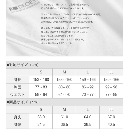
■対応サイズ（cm）
S
M
L
LL
身長
153～160
153～160
159～166
159～166
胸囲
77～83
80～86
86～92
92～98
ウエスト
58～64
64～70
70～77
77～85
■商品サイズ（cm）
S
M
L
LL
身丈
58.0
61.0
64.0
67.0
身幅
34.5
36.5
38.5
40.5