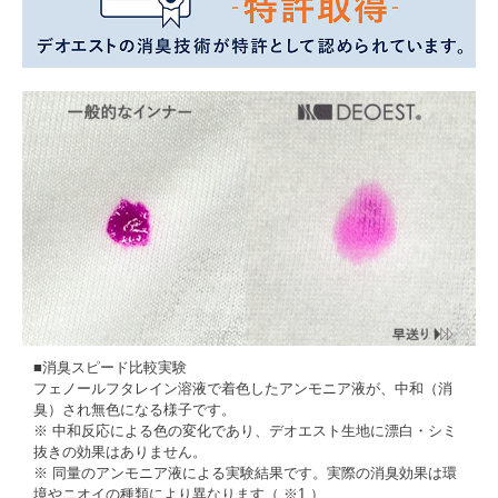
■消臭スピード比較実験
フェノールフタレイン溶液で着色したアンモニア液が、中和（消
臭）され無色になる様子です。
※ 中和反応による色の変化であり、デオエスト生地に漂白・シミ
抜きの効果はありません。
※ 同量のアンモニア液による実験結果です。実際の消臭効果は環
境やニオイの種類により異なります（
※1
）