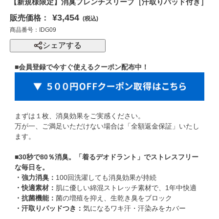
【新規様限定】消臭フレンチスリーブ［汗取りパッド付き］
¥3,454
販売価格：
(税込)
商品番号：IDG09
シェアする
■会員登録で今すぐ使えるクーポン配布中！
まずは１枚、消臭効果をご実感ください。
万が一、ご満足いただけない場合は「全額返金保証」いたし
ます。
■30秒で80％消臭。「着るデオドラント」でストレスフリー
な毎日を。
・強力消臭：
100回洗濯しても消臭効果が持続
・快適素材：
肌に優しい綿混ストレッチ素材で、1年中快適
・抗菌機能：
菌の増殖を抑え、生乾き臭をブロック
・汗取りパッドつき：
気になるワキ汗・汗染みをカバー