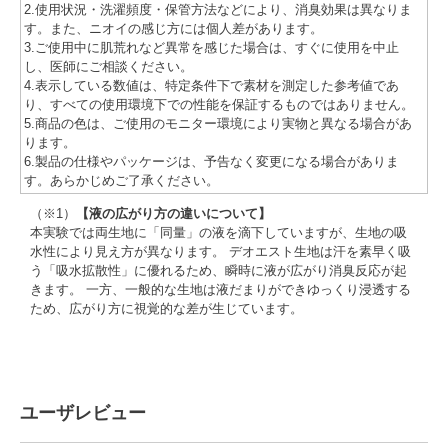
2.使用状況・洗濯頻度・保管方法などにより、消臭効果は異なりま
す。また、ニオイの感じ方には個人差があります。
3.ご使用中に肌荒れなど異常を感じた場合は、すぐに使用を中止
し、医師にご相談ください。
4.表示している数値は、特定条件下で素材を測定した参考値であ
り、すべての使用環境下での性能を保証するものではありません。
5.商品の色は、ご使用のモニター環境により実物と異なる場合があ
ります。
6.製品の仕様やパッケージは、予告なく変更になる場合がありま
す。あらかじめご了承ください。
（※1）
【液の広がり方の違いについて】
本実験では両生地に「同量」の液を滴下していますが、生地の吸
水性により見え方が異なります。 デオエスト生地は汗を素早く吸
う「吸水拡散性」に優れるため、瞬時に液が広がり消臭反応が起
きます。 一方、一般的な生地は液だまりができゆっくり浸透する
ため、広がり方に視覚的な差が生じています。
ユーザレビュー