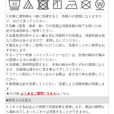
1.白物と濃色物を一緒に洗濯すると、色移りの原因になりますの
で、分けて洗ってください。
2.石鹸（固形・液体・粉）での洗濯は消臭性能の低下を招くため、
必ず合成洗剤をご使用ください。
3.塩素系漂白剤やクエン酸を含む消臭剤での洗濯は、消臭性能を損
なう恐れがありますので、使用しないでください。
4.製品をより長くご使用いただくために、洗濯ネットのご使用をお
すすめします。
5.タンブラー乾燥（コインランドリーなど）は、生地の縮みや傷み
の原因となるため避けてください。
6.洗濯後に長時間放置すると、生地の縮みや型くずれの原因になり
ます。洗濯後は速やかに形を整えて干してください。
7.プリント部分にアイロンをかける際は、必ず当て布を使用してく
ださい。
8.着用後は必ず洗濯してください。洗濯により消臭性能が回復しま
す。
★その他
よくあるご質問 / Ｑ＆Ａ
はこちら
■使用上の注意点
1.ニオイを包み込んだ状態で消臭効果を発揮します。製品の隙間か
ら漏れ出てしまったニオイは消臭することができません。