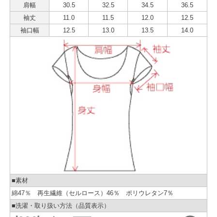
肩幅
30.5
32.5
34.5
36.5
袖丈
11.0
11.5
12.0
12.5
袖口幅
12.5
13.0
13.5
14.0
■素材
綿47％ 再生繊維（セルロース）46％ ポリウレタン7％
■洗濯・取り扱い方法（品質表示）