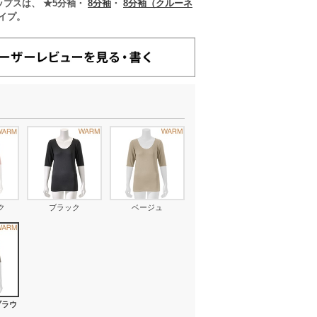
ップスは、 ★5分袖・
8分袖
・
8分袖（クルーネ
イプ。
ク
ブラック
ベージュ
ブラウ