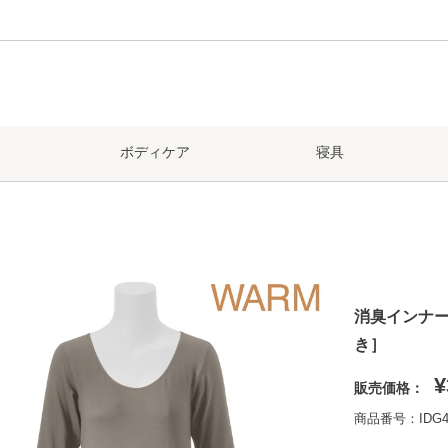
ボディケア
寝具
消臭インナー
き］
¥
販売価格：
商品番号：IDG4