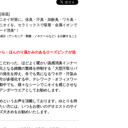
[保温]
ニオイ対策に。体臭・汗臭・加齢臭・ワキ臭・
ニオイを、セラミックスで吸着・金属イオンで
ード消臭*！
イ成分（アンモニア・酢酸・ノネナールなど）を分解すること
から：ほんのり温かみのあるローズピンクが追
こだわった、ほどよく暖かい温感消臭インナー
元となる雑菌の繁殖を抑制する「大型汗取りパ
の発生を抑え、冬でも気になるワキ汗・汗染み
方が多様化する中、テレワーク・オフィスワー
動中でも、様々なシーンでニオイを感じさせな
アンダーウエアとしてお勧めします。
めというお声を頂戴しております。ゆとりを持
たい方には、いつもお使いのデオエストのサイ
ズ大きめをお勧めいたします。