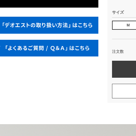
サイズ
Ｍ
注文数