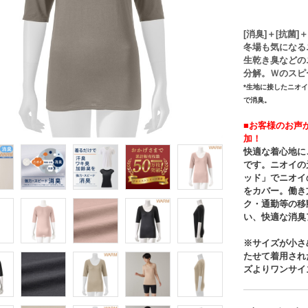
[消臭]＋[抗菌]＋
冬場も気になる
生乾き臭などの
分解。Ｗのスピ
*生地に接したニオ
で消臭。
■お客様のお声
加！
快適な着心地に
です。ニオイの
ッド」でニオイ
をカバー。働き
ク・通勤等の移
い、快適な消臭
※サイズが小さ
たせて着用され
ズよりワンサイ