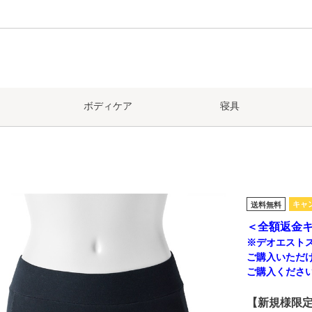
ボディケア
寝具
キャ
送料無料
＜全額返金
※デオエスト
ご購入いただ
ご購入くださ
【新規様限