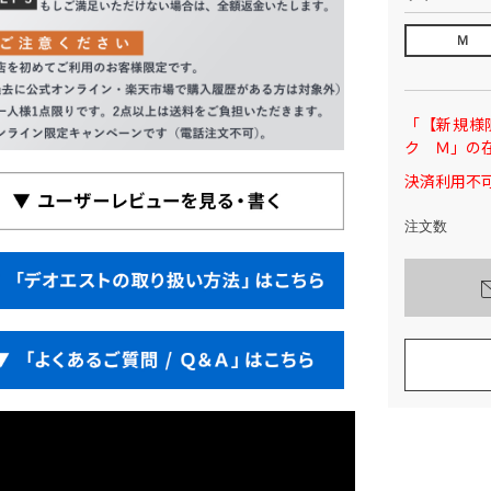
Ｍ
「【新規様
ク Ｍ」の
決済利用不可
注文数