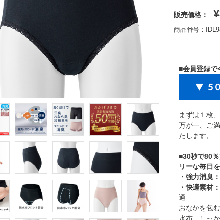
¥
販売価格：
商品番号：IDL9
■会員登録で
まずは１枚、
万が一、ご満
たします。
■30秒で8
リーな毎日を
・強力消臭：
・快適素材：
適
おなかを包む
水布、しっか