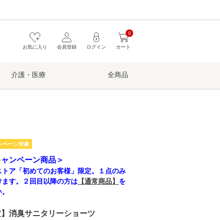
0
お気に入り
会員登録
ログイン
カート
介護・医療
全商品
ンペーン対象
キャンペーン商品＞
ストア「初めてのお客様」限定。１点のみ
けます。２回目以降の方は
【通常商品】
を
い。
定】消臭サニタリーショーツ