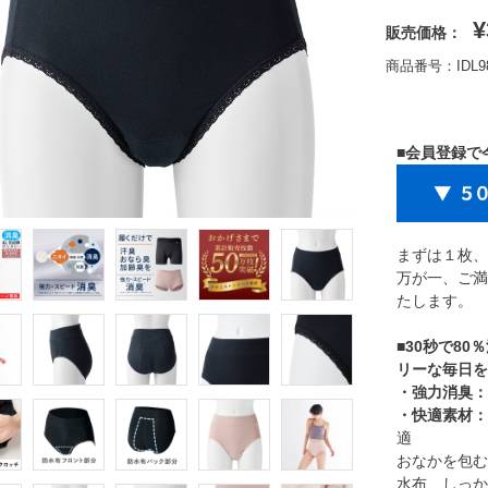
¥
販売価格：
商品番号：IDL9
■会員登録で
まずは１枚、
万が一、ご満
たします。
■30秒で8
リーな毎日を
・強力消臭：
・快適素材：
適
おなかを包む
水布、しっか