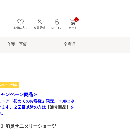
0
お気に入り
会員登録
ログイン
カート
介護・医療
全商品
ンペーン対象
キャンペーン商品＞
ストア「初めてのお客様」限定。１点のみ
けます。２回目以降の方は
【通常商品】
を
い。
定】消臭サニタリーショーツ