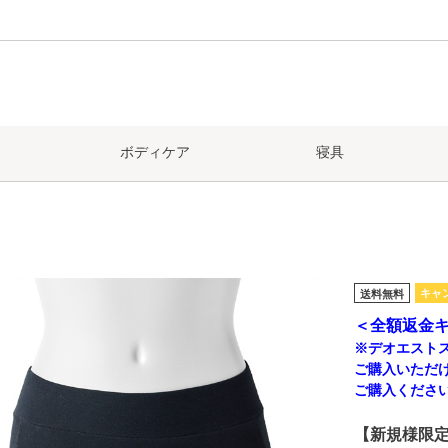
ボディケア
寝具
キャ
送料無料
＜全額返金
※デオエスト
ご購入いただ
ご購入くださ
【新規様限