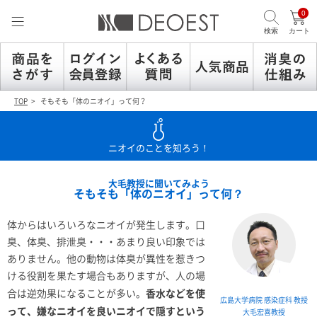
0
検索
カート
TOP
そもそも「体のニオイ」って何？
ニオイのことを知ろう！
大毛教授に聞いてみよう
そもそも「体のニオイ」って何？
体からはいろいろなニオイが発生します。口
臭、体臭、排泄臭・・・あまり良い印象では
ありません。他の動物は体臭が異性を惹きつ
ける役割を果たす場合もありますが、人の場
香水などを使
合は逆効果になることが多い。
広島大学病院 感染症科 教授
って、嫌なニオイを良いニオイで隠すという
大毛宏喜教授