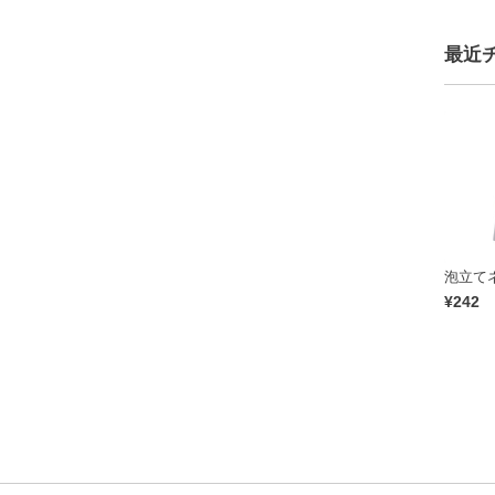
最近
泡立て
¥242