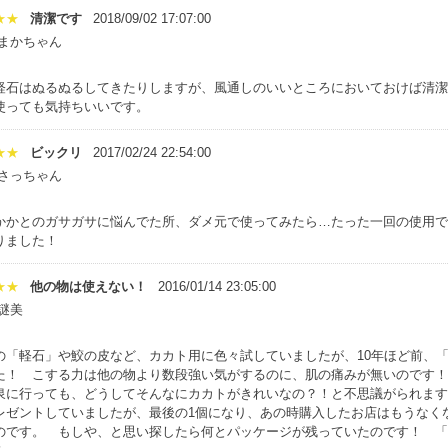
★★
清潔です
2018/09/02 17:07:00
:まかちゃん
軽石はぬるぬるしてきたりしますが、風通しのいいところにおいておけば清潔
使っても気持ちいいです。
★★
ビックリ
2017/02/24 22:54:00
:さっちゃん
かかとのガサガサに悩んでた所、ダメ元で使ってみたら…たった一回の使用で
りました！
★★
他の物は使えない！
2016/01/14 23:05:00
謎美
の「軽石」や鮫の皮など、カカト用に色々試していましたが、10年ほど前、「
た！ こする力は他の物より数段強い気がするのに、肌の痛みが無いのです！
泉に行っても、どうしてそんなにカカトがきれいなの？！と不思議がられます。
レゼントしていましたが、最後の1個になり、あの時購入したお店はもうなく
のです。 もしや、と思い探したら何とパッケージが残っていたのです！ 「