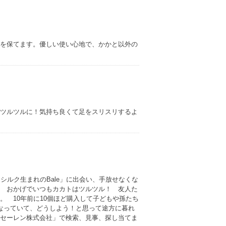
を保てます。優しい使い心地で、かかと以外の
ツルツルに！気持ち良くて足をスリスリするよ
シルク生まれのBale」に出会い、手放せなくな
 おかげでいつもカカトはツルツル！ 友人た
 10年前に10個ほど購入して子どもや孫たち
なっていて、どうしよう！と思って途方に暮れ
セーレン株式会社」で検索、見事、探し当てま