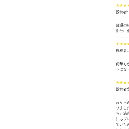
★★★
投稿者
普通の
部分に
★★★
投稿者
何年も
うにな
★★★
投稿者:
昔から
りまし
ちと温
にもプ
ていた