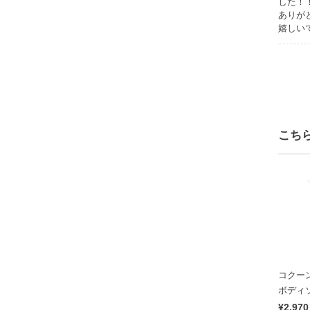
した！
ありが
嬉しい
こち
コクー
ボディ
¥2,970