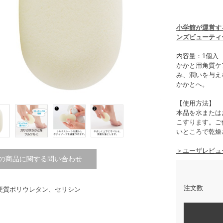
小学館が運営す
ンズビューティ
内容量：1個入
かかと用角質ケ
み、潤いを与え
かかとへ。
【使用方法】
本品を水または
こすります。ご
いところで乾燥
＞ユーザレビュ
の商品に関する問い合わせ
注文数
硬質ポリウレタン、セリシン