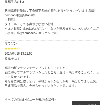
投稿者:Ashildr
防曬霜很好塗抹，不會留下多餘的顏色,ありがとうございます.我是
comoace的超級fans😍
（翻訳）
タイトル／とても爽やかな使い心地
本文／日焼け止めはのびがよく、白さが残りません。ありがとうござ
います。私はcomoaceの大ファンです。
マラソン
★★★★☆
2024/04/18 13:21:59
投稿者:よし
福井の桜マラソンでサンプルをもらいました。
顔に塗ってフルマラソンをしたところ、顔は日焼けすることなく、と
ても良かったです。
ちなみに腕は塗り忘れ、半袖から下がしっかり日焼けしてました笑。
早速商品を購入。今後も使っていきたいと思います。
すべての商品レビューを表示(全10件)