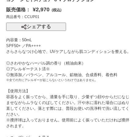
¥2,970
販売価格：
(税込)
商品番号：CCUP01
シェアする
内容量：50mL
SPF50+ ／PA++++
さらさらなつけ心地で、UVケアしながら肌コンディションを整える。
◎さわやかなハーバル調の香り（精油由来）
◎アレルギーテスト済※
◎無添加／パラベン、アルコール、鉱物油、合成香料、着色料
※全ての方にアレルギーが起こらないというわけではありません。
【使用方法】
容器をよく振ってから、適量を手に取り、少量ずつ顔やからだになじ
ませながらムラなくのばしてください。汗や水に濡れた場合にはぬり
直してください。落とす際には、普段お使いの洗浄料で洗い流してく
ださい。
※攪拌球は入っておりません。使用前によく振っていただければ攪拌
されます。