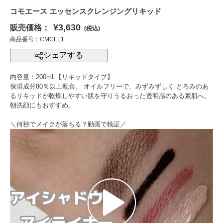
コモエース エッセンスクレンジングリキッド
¥3,630
販売価格：
(税込)
商品番号：CMCLL1
シェアする
内容量：200mL【リキッドタイプ】
保湿成分80％以上配合。 オイルフリーで、みずみずしく とろみのあ
るリキッドが乾燥しやすい肌を守りうるおった透明感のある素肌へ。
朝洗顔にもおすすめ。
＼何秒でメイクが落ちる？動画で検証／