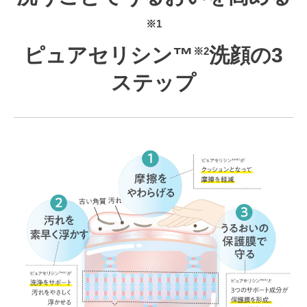
※1
ピュアセリシン™
洗顔の3
※2
ステップ