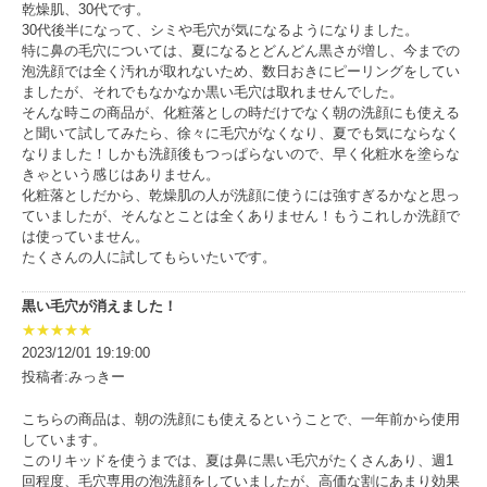
乾燥肌、30代です。
30代後半になって、シミや毛穴が気になるようになりました。
特に鼻の毛穴については、夏になるとどんどん黒さが増し、今までの
泡洗顔では全く汚れが取れないため、数日おきにピーリングをしてい
ましたが、それでもなかなか黒い毛穴は取れませんでした。
そんな時この商品が、化粧落としの時だけでなく朝の洗顔にも使える
と聞いて試してみたら、徐々に毛穴がなくなり、夏でも気にならなく
なりました！しかも洗顔後もつっぱらないので、早く化粧水を塗らな
きゃという感じはありません。
化粧落としだから、乾燥肌の人が洗顔に使うには強すぎるかなと思っ
ていましたが、そんなとことは全くありません！もうこれしか洗顔で
は使っていません。
たくさんの人に試してもらいたいです。
黒い毛穴が消えました！
★★★★★
2023/12/01 19:19:00
投稿者:みっきー
こちらの商品は、朝の洗顔にも使えるということで、一年前から使用
しています。
このリキッドを使うまでは、夏は鼻に黒い毛穴がたくさんあり、週1
回程度、毛穴専用の泡洗顔をしていましたが、高価な割にあまり効果