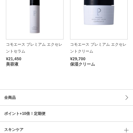
コモエース プレミアム エクセレ
コモエース プレミアム エクセレ
ントセラム
ントクリーム
¥21,450
¥29,700
美容液
保湿クリーム
全商品
ポイント+10倍！定期便
スキンケア