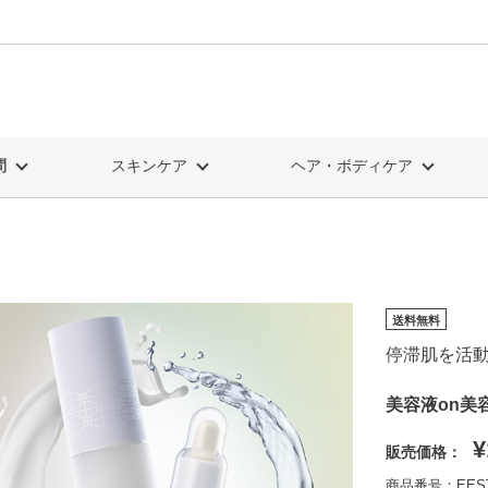
問
スキンケア
ヘア・ボディケア
送料無料
停滞肌を活
美容液on美
¥
販売価格：
商品番号：EES