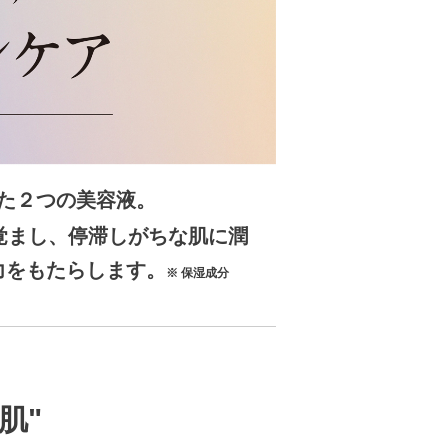
た２つの美容液。
覚まし、停滞しがちな肌に潤
力をもたらします。
※ 保湿成分
肌"