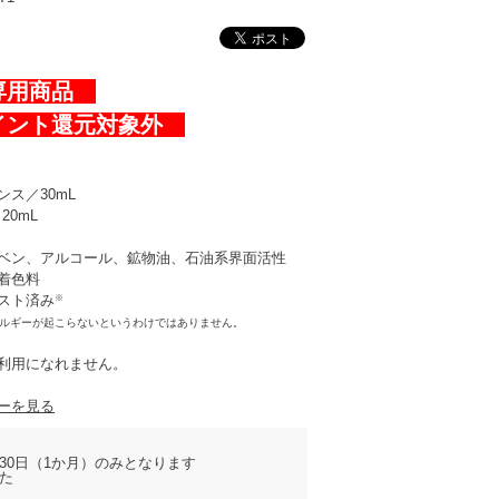
専用商品
イント還元対象外
ス／30mL
20mL
ベン、アルコール、鉱物油、石油系界面活性
着色料
※
スト済み
レルギーが起こらないというわけではありません。
利用になれません。
ーを見る
30日（1か月）のみとなります
た