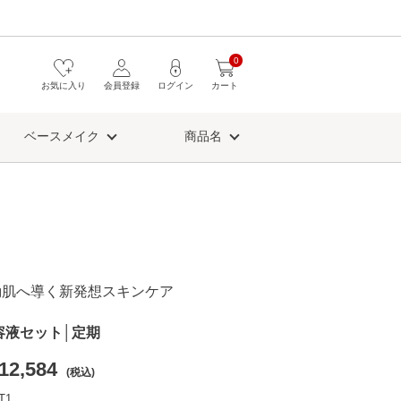
0
お気に入り
会員登録
ログイン
カート
ベースメイク
商品名
動肌へ導く新発想スキンケア
容液セット│定期
12,584
(税込)
T1