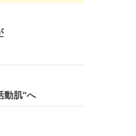
が
活動肌"へ