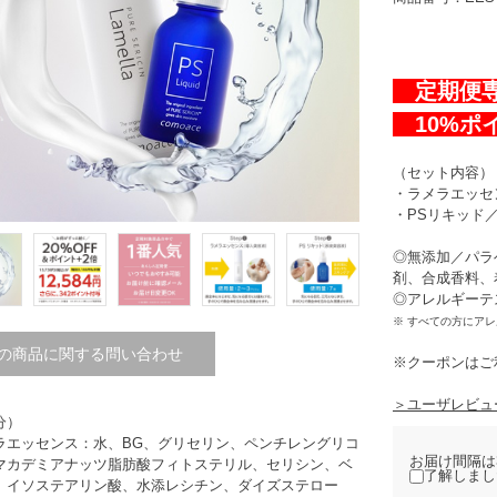
定期便
10%ポ
（セット内容）
・ラメラエッセン
・PSリキッド／
◎無添加／パラ
剤、合成香料、
◎アレルギーテ
※ すべての方にア
の商品に関する問い合わせ
※クーポンはご
＞ユーザレビュ
分）
ラエッセンス：水、BG、グリセリン、ペンチレングリコ
お届け間隔は
マカデミアナッツ脂肪酸フィトステリル、セリシン、ベ
了解しまし
、イソステアリン酸、水添レシチン、ダイズステロー