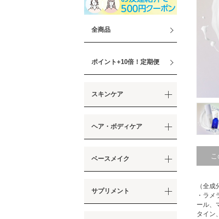
全商品
ポイント+10倍！定期便
スキンケア
ヘア・ボディケア
こ
ベースメイク
（全成
サプリメント
・ラメ
ール、
タイン