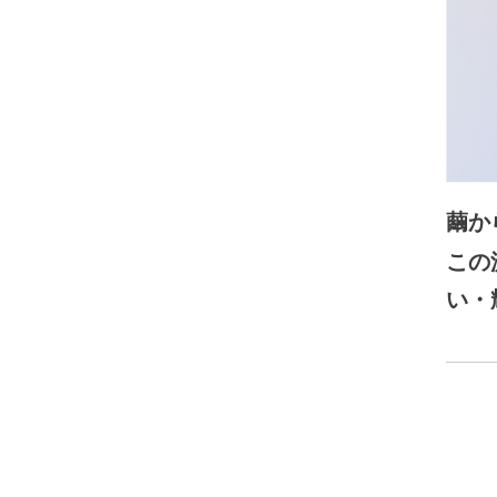
繭か
この
い・