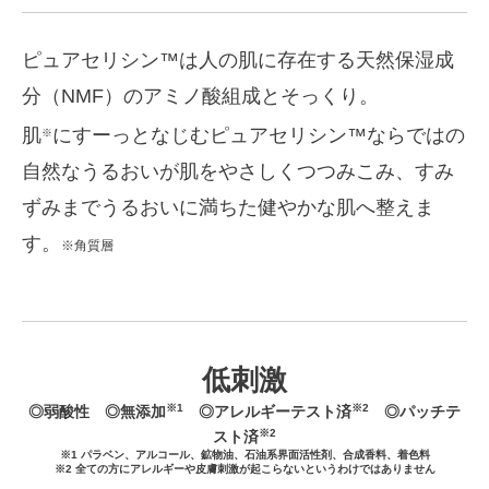
ピュアセリシン™は人の肌に存在する天然保湿成
分（NMF）のアミノ酸組成とそっくり。
肌
にすーっとなじむピュアセリシン™ならではの
※
自然なうるおいが肌をやさしくつつみこみ、すみ
ずみまでうるおいに満ちた健やかな肌へ整えま
す。
※角質層
低刺激
※1
※2
◎弱酸性 ◎無添加
◎アレルギーテスト済
◎パッチテ
※2
スト済
※1 パラベン、アルコール、鉱物油、石油系界面活性剤、合成香料、着色料
※2 全ての方にアレルギーや皮膚刺激が起こらないというわけではありません