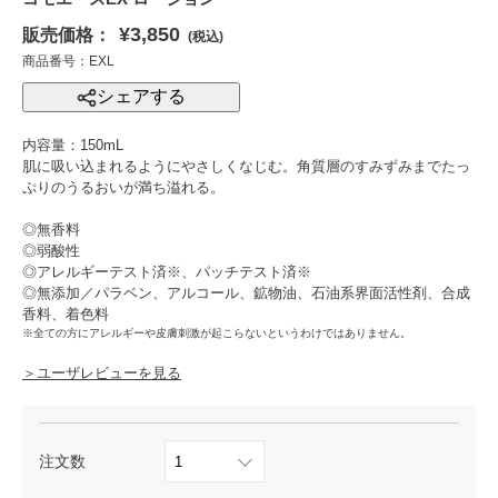
¥3,850
販売価格：
(税込)
商品番号：EXL
シェアする
内容量：150mL
肌に吸い込まれるようにやさしくなじむ。角質層のすみずみまでたっ
ぷりのうるおいが満ち溢れる。
◎無香料
◎弱酸性
◎アレルギーテスト済※、パッチテスト済※
◎無添加／パラベン、アルコール、鉱物油、石油系界面活性剤、合成
香料、着色料
※全ての方にアレルギーや皮膚刺激が起こらないというわけではありません。
＞ユーザレビューを見る
注文数