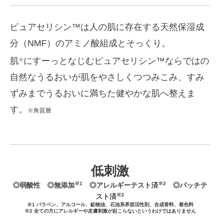
ピュアセリシン™は人の肌に存在する天然保湿成
分（NMF）のアミノ酸組成とそっくり。
肌
にすーっとなじむピュアセリシン™ならではの
※
自然なうるおいが肌をやさしくつつみこみ、すみ
ずみまでうるおいに満ちた健やかな肌へ整えま
す。
※角質層
低刺激
※1
※2
◎弱酸性 ◎無添加
◎アレルギーテスト済
◎パッチテ
※2
スト済
※1 パラベン、アルコール、鉱物油、石油系界面活性剤、合成香料、着色料
※2 全ての方にアレルギーや皮膚刺激が起こらないというわけではありません