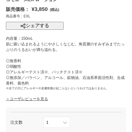
¥3,850
販売価格：
(税込)
商品番号：EXL
シェアする
内容量：150mL
肌に吸い込まれるようにやさしくなじむ。角質層のすみずみまでたっ
ぷりのうるおいが満ち溢れる。
◎無香料
◎弱酸性
◎アレルギーテスト済※、パッチテスト済※
◎無添加／パラベン、アルコール、鉱物油、石油系界面活性剤、合成
香料、着色料
※全ての方にアレルギーや皮膚刺激が起こらないというわけではありません。
＞ユーザレビューを見る
注文数