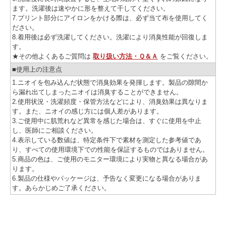
ます。洗濯後は速やかに形を整えて干してください。
7.プリント部分にアイロンをかける際は、必ず当て布を使用してく
ださい。
8.着用後は必ず洗濯してください。洗濯により消臭性能が回復しま
す。
★その他よくあるご質問は
取り扱い方法・Ｑ＆Ａ
をご覧ください。
■使用上の注意点
1.ニオイを包み込んだ状態で消臭効果を発揮します。製品の隙間か
ら漏れ出てしまったニオイは消臭することができません。
2.使用状況・洗濯頻度・保管方法などにより、消臭効果は異なりま
す。また、ニオイの感じ方には個人差があります。
3.ご使用中に肌荒れなど異常を感じた場合は、すぐに使用を中止
し、医師にご相談ください。
4.表示している数値は、特定条件下で素材を測定した参考値であ
り、すべての使用環境下での性能を保証するものではありません。
5.商品の色は、ご使用のモニター環境により実物と異なる場合があ
ります。
6.製品の仕様やパッケージは、予告なく変更になる場合がありま
す。あらかじめご了承ください。