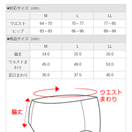
■対応サイズ（cm）
M
L
LL
ウエスト
64～70
70～77
77～85
ヒップ
83～93
86～96
89～99
■商品サイズ（cm）
M
L
LL
脇丈
14.0
15.0
16.0
ウエストま
45.0
49.0
53.0
わり
足口まわり
35.0
37.5
40.0