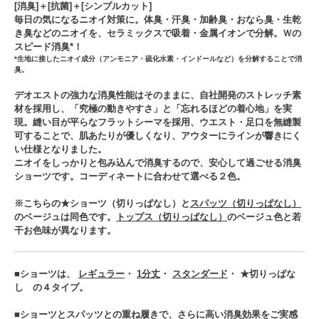
[消臭]＋[抗菌]＋[シンプルカット]
毎日の気になるニオイ対策に。体臭・汗臭・加齢臭・おなら臭・生乾
き臭などのニオイを、セラミックスで吸着・金属イオンで分解。Ｗの
スピード消臭*！
*生地に接したニオイ成分（アンモニア・硫化水素・インドールなど）を分解することで消
臭。
デオエストの強力な消臭性能はそのままに、自社開発のストレッチ素
材を採用し、「究極の動きやすさ」と「忘れるほどの着心地」を実
現。縫い目が平らなフラットシーマを採用、ウエスト・足口を無縫製
可することで、肌あたりが優しくなり、アウターにラインが響きにく
い仕様となりました。
ニオイをしっかりと包み込んで消臭するので、安心して過ごせる消臭
ショーツです。コーディネートに合わせて選べる２色。
※こちらの★ショーツ（切りっぱなし）と
スパッツ（切りっぱなし）
のベージュは同色です。
トップス（切りっぱなし）
のベージュ色と若
干お色味が異なります。
■ショーツは、
レギュラー
・
1分丈
・
スタンダード
・ ★切りっぱな
し の４タイプ。
■ショーツとスパッツとの重ね履きで、さらに高い消臭効果をご実感