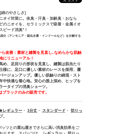
＋[綿のやさしさ]
ニオイ対策に。体臭・汗臭・加齢臭・おなら
どのニオイを、セラミックスで吸着・金属イオ
スピード消臭*！
イ成分（アンモニア・硫化水素・インドールなど）を分解する
から改善：素材と縫製を見直し､なめらかな肌触
地にリニューアル！
高め、足回りの形状を見直し、縫製は肌当たり
仕様に、足口に優しい素材のレースを採用、履
バージョンアップ。優しい肌触りの綿混・スト
年中快適な着心地。安心の股上深め、ヒップを
ラータイプの消臭ショーツ。
ズはブラックのみの販売です。
★レギュラー
・
1分丈
・
スタンダード
・
切りっ
プ。
パッツとの重ね履きでさらに高い消臭効果をご
おります。スパッツは、
レギュラー
・
切りっ