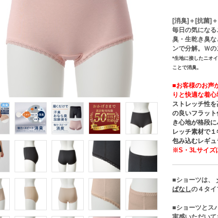
[消臭]＋[抗菌]
毎日の気になる
臭・生乾き臭な
ンで分解。Ｗの
*生地に接したニオ
ことで消臭。
■お客様のお声
りと快適な着心
ストレッチ性を
の良いフラット
き心地が格段に
レッチ素材で１
包み込むレギュ
※S・3Lサイ
■ショーツは、
ぱなし
の４タイ
■ショーツとス
実感いただいて