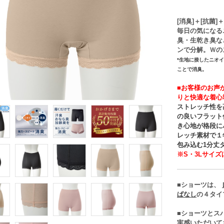
[消臭]＋[抗菌]
毎日の気になる
臭・生乾き臭な
ンで分解。Ｗの
*生地に接したニオ
ことで消臭。
■お客様のお声
りと快適な着心
ストレッチ性を
の良いフラット
き心地が格段に
レッチ素材で１
包み込む1分丈
※S・3Lサイ
■ショーツは、
ぱなし
の４タイ
■ショーツとス
実感いただいて