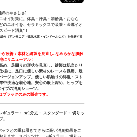
＋[綿のやさしさ]
ニオイ対策に。体臭・汗臭・加齢臭・おなら
どのニオイを、セラミックスで吸着・金属イオ
スピード消臭*！
イ成分（アンモニア・硫化水素・インドールなど）を分解する
から改善：素材と縫製を見直し､なめらかな肌触
地にリニューアル！
高め、足回りの形状を見直し、縫製は肌当たり
仕様に、足口に優しい素材のレースを採用、履
バージョンアップ。優しい肌触りの綿混・スト
年中快適な着心地。安心の股上深め、ヒップを
タイプの消臭ショーツ。
ズはブラックのみの販売です。
レギュラー
・
★1分丈
・
スタンダード
・
切りっ
プ。
パッツとの重ね履きでさらに高い消臭効果をご
おります。スパッツは、
レギュラー
・
切りっ