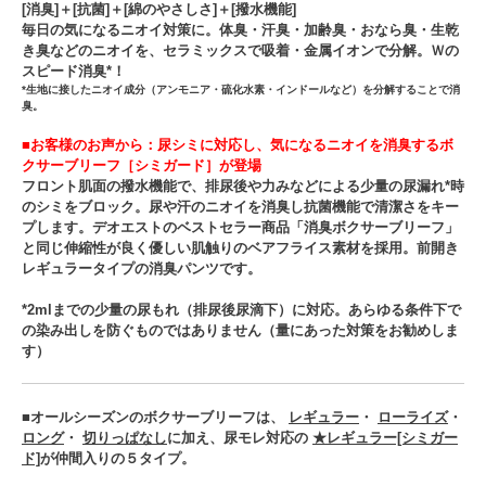
[消臭]＋[抗菌]＋[綿のやさしさ]＋[撥水機能]
毎日の気になるニオイ対策に。体臭・汗臭・加齢臭・おなら臭・生乾
き臭などのニオイを、セラミックスで吸着・金属イオンで分解。Ｗの
スピード消臭*！
*生地に接したニオイ成分（アンモニア・硫化水素・インドールなど）を分解することで消
臭。
■お客様のお声から：尿シミに対応し、気になるニオイを消臭するボ
クサーブリーフ［シミガード］が登場
フロント肌面の撥水機能で、排尿後や力みなどによる少量の尿漏れ*時
のシミをブロック。尿や汗のニオイを消臭し抗菌機能で清潔さをキー
プします。デオエストのベストセラー商品「消臭ボクサーブリーフ」
と同じ伸縮性が良く優しい肌触りのベアフライス素材を採用。前開き
レギュラータイプの消臭パンツです。
*2mlまでの少量の尿もれ（排尿後尿滴下）に対応。あらゆる条件下で
の染み出しを防ぐものではありません（量にあった対策をお勧めしま
す）
■オールシーズンのボクサーブリーフは、
レギュラー
・
ローライズ
・
ロング
・
切りっぱなし
に加え、尿モレ対応の
★レギュラー[シミガー
ド]
が仲間入りの５タイプ。