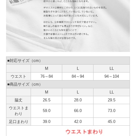
■対応サイズ（cm）
M
L
LL
ウエスト
76～84
84～94
94～104
■商品サイズ（cm）
M
L
LL
脇丈
26.5
28.0
29.5
ウエストま
59.0
66.0
73.0
わり
足口まわり
39.0
42.0
45.0