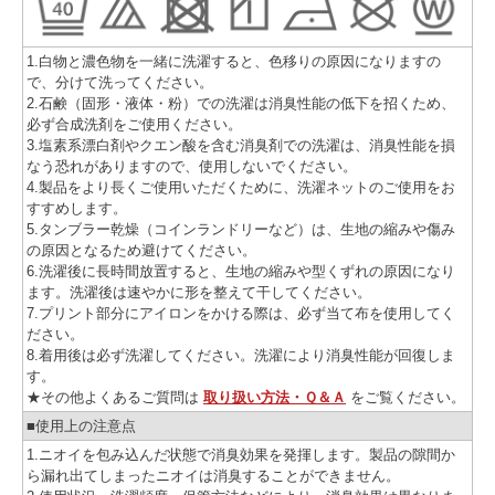
1.白物と濃色物を一緒に洗濯すると、色移りの原因になりますの
で、分けて洗ってください。
2.石鹸（固形・液体・粉）での洗濯は消臭性能の低下を招くため、
必ず合成洗剤をご使用ください。
3.塩素系漂白剤やクエン酸を含む消臭剤での洗濯は、消臭性能を損
なう恐れがありますので、使用しないでください。
4.製品をより長くご使用いただくために、洗濯ネットのご使用をお
すすめします。
5.タンブラー乾燥（コインランドリーなど）は、生地の縮みや傷み
の原因となるため避けてください。
6.洗濯後に長時間放置すると、生地の縮みや型くずれの原因になり
ます。洗濯後は速やかに形を整えて干してください。
7.プリント部分にアイロンをかける際は、必ず当て布を使用してく
ださい。
8.着用後は必ず洗濯してください。洗濯により消臭性能が回復しま
す。
★その他よくあるご質問は
取り扱い方法・Ｑ＆Ａ
をご覧ください。
■使用上の注意点
1.ニオイを包み込んだ状態で消臭効果を発揮します。製品の隙間か
ら漏れ出てしまったニオイは消臭することができません。