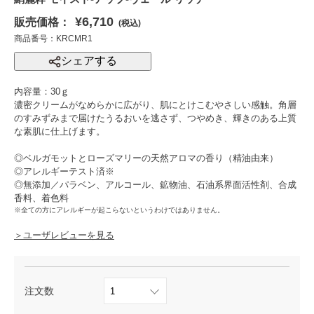
¥6,710
販売価格：
(税込)
商品番号：KRCMR1
シェアする
内容量：30ｇ
濃密クリームがなめらかに広がり、肌にとけこむやさしい感触。角層
のすみずみまで届けたうるおいを逃さず、つやめき、輝きのある上質
な素肌に仕上げます。
◎ベルガモットとローズマリーの天然アロマの香り（精油由来）
◎アレルギーテスト済※
◎無添加／パラベン、アルコール、鉱物油、石油系界面活性剤、合成
香料、着色料
※全ての方にアレルギーが起こらないというわけではありません。
＞ユーザレビューを見る
注文数