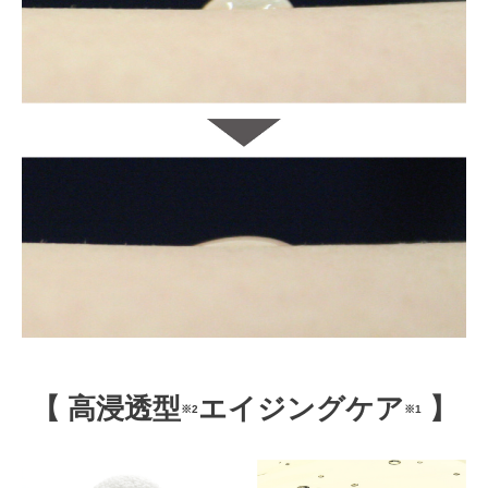
【 高浸透型
エイジングケア
】
※2
※1