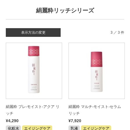
絹麗粋リッチシリーズ
表示方法の変更
3 ／ 3 件
絹麗粋 プレ-モイスト-アクア リ
絹麗粋 マルチ-モイスト-セラム
ッチ
リッチ
¥4,290
¥7,920
化粧水
エイジングケア
乳液
エイジングケア