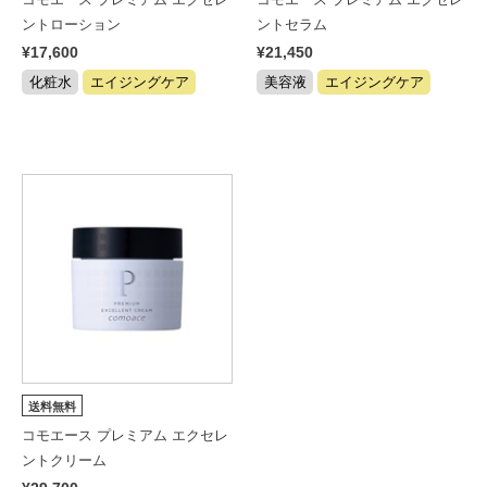
ントローション
ントセラム
¥17,600
¥21,450
化粧水
エイジングケア
美容液
エイジングケア
送料無料
コモエース プレミアム エクセレ
ントクリーム