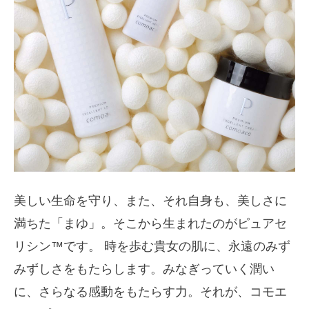
美しい生命を守り、また、それ自身も、美しさに
満ちた「まゆ」。そこから生まれたのがピュアセ
リシン™です。 時を歩む貴女の肌に、永遠のみず
みずしさをもたらします。みなぎっていく潤い
に、さらなる感動をもたらす力。それが、コモエ