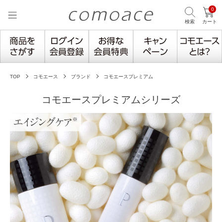
0
検索
カート
TOP
コモエース
ブランド
コモエースプレミアム
コモエースプレミアムシリーズ