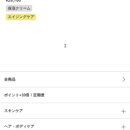
¥29,700
保湿クリーム
エイジングケア
1
全商品
ポイント+10倍！定期便
スキンケア
ヘア・ボディケア