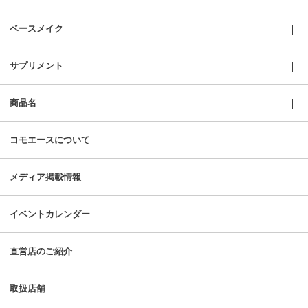
ベースメイク
サプリメント
商品名
コモエースについて
メディア掲載情報
イベントカレンダー
直営店のご紹介
取扱店舗