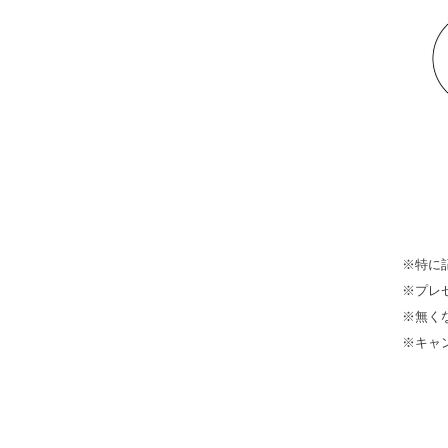
※特に
※プレ
※無く
※キャ