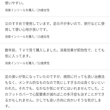
使いやすい。
消臭インソールを購入／29歳女性
父のすすめで使用しています。足の汗が多いので、旅行などに使
用して使い心地が良いです。
消臭インソールを購入／15歳女性
数年前、ＴＶで見て購入しました。消臭効果が即効性で、とても
気に入ってます。
消臭インソールを購入／52歳男性
足の臭いが気になっていたのですが、病院に行っても良い治療法
もなく、メンタル的なものなので気にしすぎるのは良くないとい
われた。それでも、なかなか気にせずにはいれませんでした。こ
のフットカバーで心配要素が減ればこの多汗症も治すことができ
るかもしれません。少しでも良い方向に向かいそうな気がしま
す。