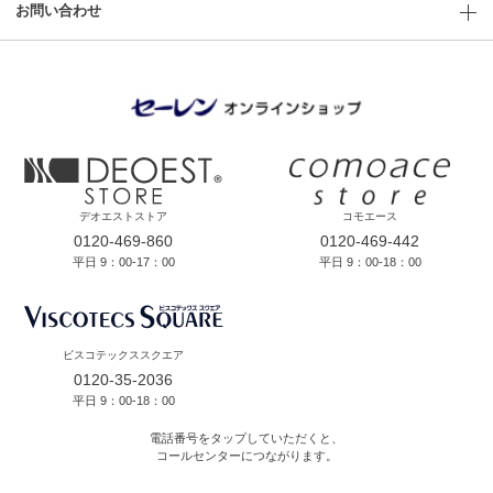
お問い合わせ
デオエストストア
コモエース
0120-469-860
0120-469-442
平日 9：00-17：00
平日 9：00-18：00
ビスコテックススクエア
0120-35-2036
平日 9：00-18：00
電話番号をタップしていただくと、
コールセンターにつながります。