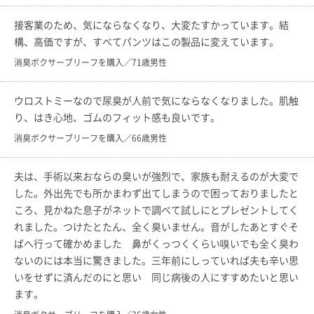
接客業のため、気にならなくなり、大変たすかっています。結
構、高価ですが、すべてパンツはこの製品に変えています。
消臭ボクサーブリーフを購入／71歳男性
ウロストミーなので尿臭が人前で気にならなくなりました。肌触
り、はき心地、ゴムのフィット感も良いです。
消臭ボクサーブリーフを購入／66歳男性
夫は、手術以来おならの臭いが強烈で、家族も耐えるのが大変で
した。外出先でも所かまわず出てしまうので困っておりましたと
ころ、見かねた息子がネットで調べて試しにとプレゼントしてく
れました。つけたとたん、全く臭いません。音がしたあとすぐそ
ばへ行って確かめました 鼻がくっつくくらい嗅いでも全く臭わ
ないのには本当に驚きました。三年前にしっていれば夫も辛い思
いをせずに済んだのにと思い 同じ病後の人にすすめたいと思い
ます。