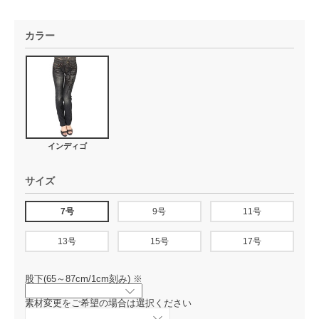
カラー
インディゴ
サイズ
7号
9号
11号
13号
15号
17号
股下(65～87cm/1cm刻み)
※
素材変更をご希望の場合は選択ください