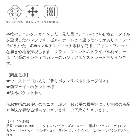
本物のデニムをスキャンした、見た目はデニムのはき心地とスタイル
を重視したパンツです。従来のデニムとは違ったハリがありストレッ
チの効いた、4Wayマルチストレッチ素材を使用。ジャストフィット
な履き心地を実現します。ブラックプリントのトライバル柄がクー
ル。定番のインディゴカラーのカジュアルなストレートデザインで
す。
【商品仕様】
★ウエスト平ゴム入り（飾りボタン＆ベルトループ付き）
★前フェイクポケット仕様
★後ろポケット有り
※お客様のお使いのモニター設定、お部屋の照明等により実際の商品
と色味が異なる場合がございます。ご了承くださいませ。
【デザイン詳細】
品番：8600140-9999、スタイル：ハイライズストレート、素材：フラット・ナイロン、
カラー：ベーシック（インディゴ）、前パーツ：トライバル、後パーツ：グランドソウル
ロゴ