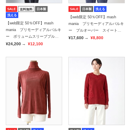
SALE
日本製
SALE
日本製
洗える
送料無料
洗える
【web限定 50％OFF】mash
【web限定 50％OFF】mash
mania プリモーディアルバルキ
mania プリモーディアルバルキ
ー プルオーバー スイートバ
ー ボリュームスリーブプルオ
ード
¥17,600
→
¥8,800
ーバー サフロン
¥24,200
→
¥12,100