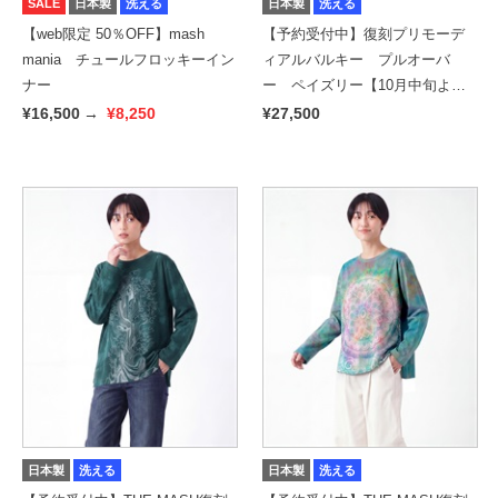
SALE
日本製
洗える
日本製
洗える
【web限定 50％OFF】mash
【予約受付中】復刻プリモーデ
mania チュールフロッキーイン
ィアルバルキー プルオーバ
ナー
ー ペイズリー【10月中旬より
順次発送予定】
¥16,500
→
¥8,250
¥27,500
日本製
洗える
日本製
洗える