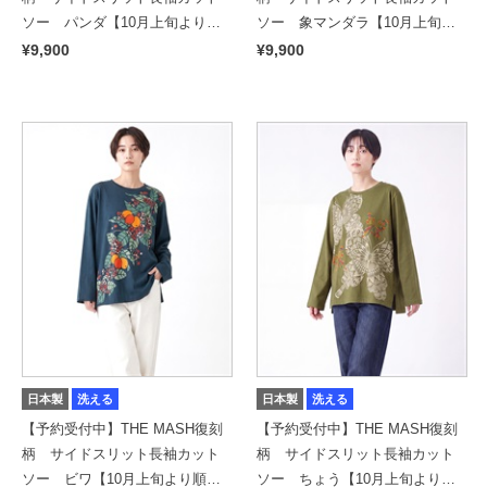
ソー パンダ【10月上旬より順
ソー 象マンダラ【10月上旬よ
次発送予定】
り順次発送予定】
¥9,900
¥9,900
日本製
洗える
日本製
洗える
【予約受付中】THE MASH復刻
【予約受付中】THE MASH復刻
柄 サイドスリット長袖カット
柄 サイドスリット長袖カット
ソー ビワ【10月上旬より順次
ソー ちょう【10月上旬より順