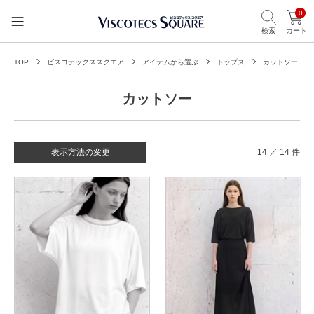
0
検索
カート
TOP
ビスコテックススクエア
アイテムから選ぶ
トップス
カットソー
カットソー
表示方法の変更
14 ／ 14 件