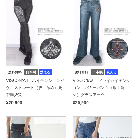
日本製
洗える
日本製
洗える
送料無料
送料無料
VISCONAVI ハイテンションピ
VISCONAVI ドライハイテンシ
ケ ストレート（股上深め）曼
ョン バギーパンツ（股上深
荼羅抜染
め）グラスアーツ
¥20,900
¥20,900