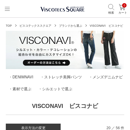
0
検索
カート
TOP
ビスコテックススクエア
ブランドから選ぶ
VISCONAVI ビスコナビ
・
DENIMNAVI
・
ストレッチ美脚パンツ
・
メンズデニムナビ
・
素材で選ぶ
・
シルエットで選ぶ
VISCONAVI ビスコナビ
表示方法の変更
20 ／ 56 件