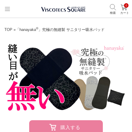
0
検索
カート
®
TOP
»
「hanayaka
」究極の無縫製 サニタリー吸水パッド
購入する