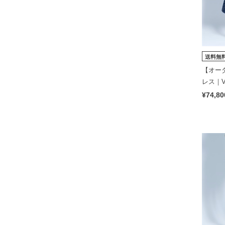
送料無
【オーダ
レス｜Vis
rand
¥74,80