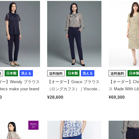
日本製
洗える
日本製
洗える
日本
料
送料無料
送料無料
ー】Wendy ブラウス
【オーダー】Grace ブラウス
【オーダー】Chr
tecs make your brand
（ロングカフス）｜Viscotecs
ス Made With Lib
make your brand
Viscotecs make 
0
¥28,600
¥69,300