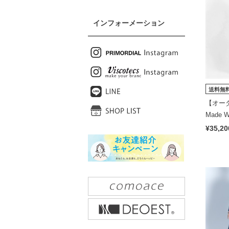
インフォーメーション
送料無
【オーダ
Made Wi
scotecs
¥35,20