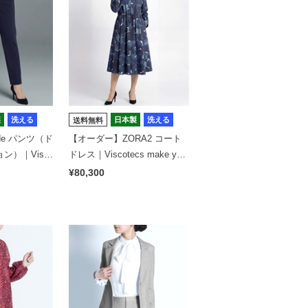
製
洗える
日本製
洗える
送料無料
de パンツ（ド
【オーダー】ZORA2 コート
ン）｜Visc
ドレス｜Viscotecs make your
 brand
brand
¥80,300