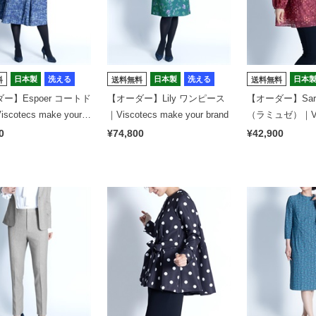
日本製
洗える
日本製
洗える
日本
料
送料無料
送料無料
ー】Espoer コートド
【オーダー】Lily ワンピース
【オーダー】Sa
cotecs make your b
｜Viscotecs make your brand
（ラミュゼ）｜Vis
ke your brand
0
¥74,800
¥42,900