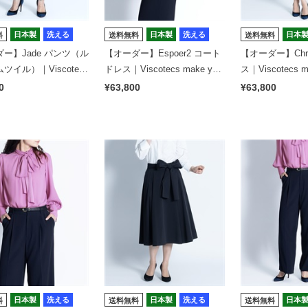
日本製
洗える
日本製
洗える
日本
料
送料無料
送料無料
ー】Jade パンツ（ル
【オーダー】Espoer2 コート
【オーダー】Chr
ツイル）｜Viscotecs
ドレス｜Viscotecs make your
ス｜Viscotecs ma
ur brand
brand
nd
0
¥63,800
¥63,800
日本製
洗える
日本製
洗える
日本
料
送料無料
送料無料