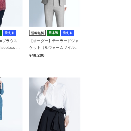
製
洗える
日本製
洗える
送料無料
raブラウス
【オーダー】テーラードジャ
cotecs ma
ケット（ルウォームツイル）
｜Viscotecs make your brand
¥46,200