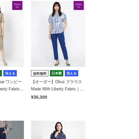
製
洗える
日本製
洗える
送料無料
oe ワンピー
【オーダー】Olive ブラウス
erty Fabric｜
Made With Liberty Fabric｜Vi
your brand
scotecs make your brand
¥36,300