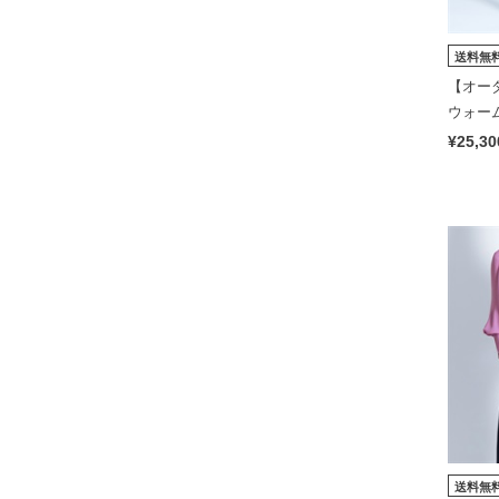
送料無
【オーダ
ウォーム
make yo
¥25,30
送料無