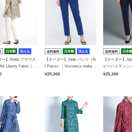
日本製
洗える
日本製
洗える
日本
料
送料無料
送料無料
ー】Stella ブラウス
【オーダー】Jade パンツ（Ai
【オーダー】Ja
th Liberty Fabric｜Vi
r Piece）｜Viscotecs make y
ビーハイテンショ
 make your brand
our brand
otecs make your
0
¥25,300
¥25,300