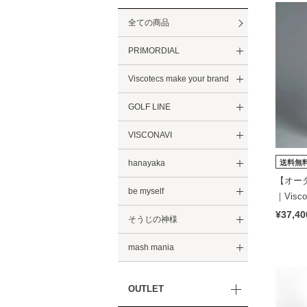
全ての商品
PRIMORDIAL
Viscotecs make your brand
GOLF LINE
VISCONAVI
送料無
hanayaka
【オーダ
be myself
｜Visco
¥37,40
そうじの神様
mash mania
OUTLET