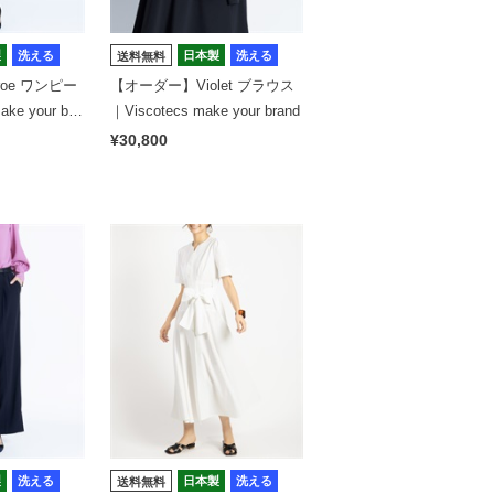
製
洗える
日本製
洗える
送料無料
oe ワンピー
【オーダー】Violet ブラウス
ke your bra
｜Viscotecs make your brand
¥30,800
製
洗える
日本製
洗える
送料無料