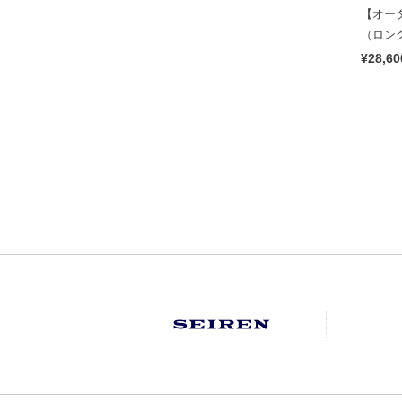
【オーダ
（ロング
make yo
¥28,60