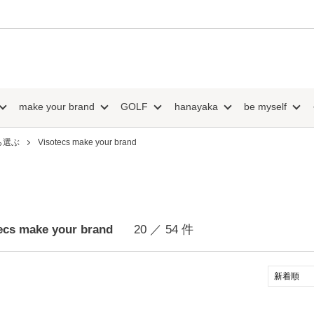
make your brand
GOLF
hanayaka
be myself
ら選ぶ
Visotecs make your brand
ecs make your brand
20 ／ 54 件