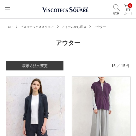
0
検索
カート
TOP
ビスコテックススクエア
アイテムから選ぶ
アウター
アウター
表示方法の変更
15 ／ 15 件