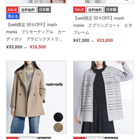
SALE
日本製
SALE
日本製
送料無料
送料無料
洗える
【web限定 50％OFF】mash
【web限定 50％OFF】mash
mania スプリングコート ビオ
mania プリモーディアル カー
フレーム
ディガン アラビックストライ
¥47,300
→
¥23,650
プ
¥33,000
→
¥16,500