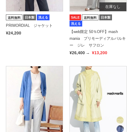
在庫なし
日本製
洗える
SALE
日本製
送料無料
送料無料
洗える
PRIMORDIAL ジャケット
【web限定 50％OFF】mash
¥24,200
mania プリモーディアルバルキ
ー ジレ サフロン
¥26,400
→
¥13,200