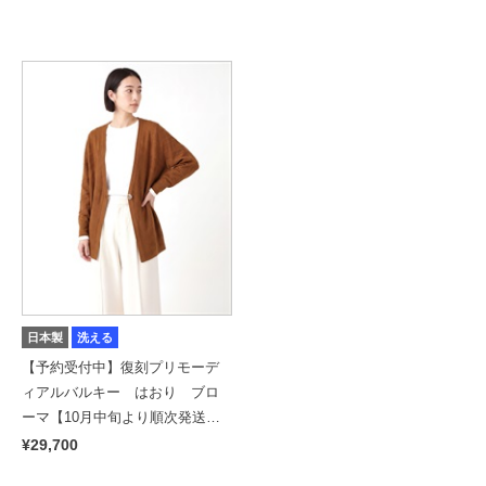
日本製
洗える
【予約受付中】復刻プリモーデ
ィアルバルキー はおり ブロ
ーマ【10月中旬より順次発送予
定】
¥29,700