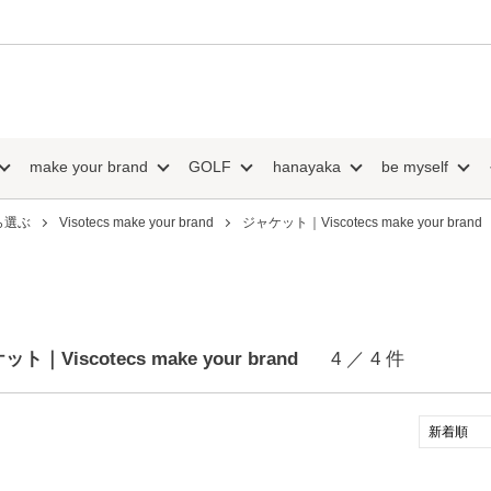
make your brand
GOLF
hanayaka
be myself
ら選ぶ
Visotecs make your brand
ジャケット｜Viscotecs make your brand
ト｜Viscotecs make your brand
4 ／ 4 件