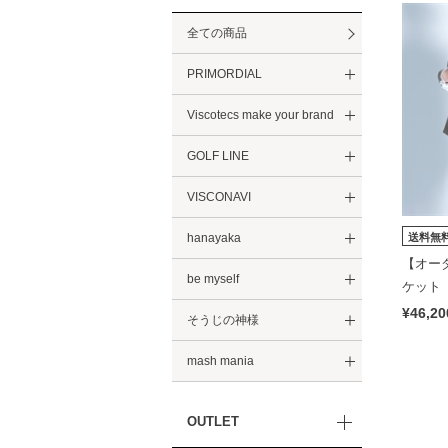
全ての商品
PRIMORDIAL
Viscotecs make your brand
GOLF LINE
VISCONAVI
送料無
hanayaka
【オー
be myself
ケット
｜Visco
¥46,20
そうじの神様
mash mania
OUTLET