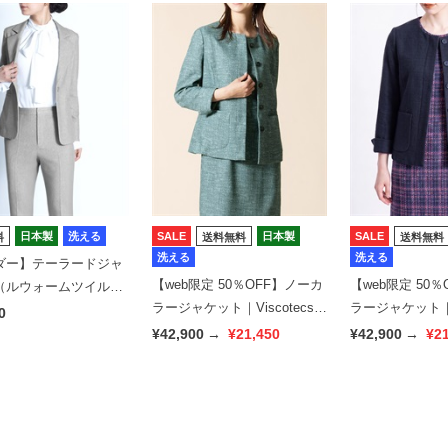
日本製
洗える
SALE
日本製
SALE
料
送料無料
送料無料
洗える
洗える
ダー】テーラードジャ
【web限定 50％OFF】ノーカ
【web限定 50
（ルウォームツイル）
ラージャケット｜Viscotecs
ラージャケット｜Vi
tecs make your brand
0
make your brand
make your brand
¥42,900
→
¥21,450
¥42,900
→
¥2