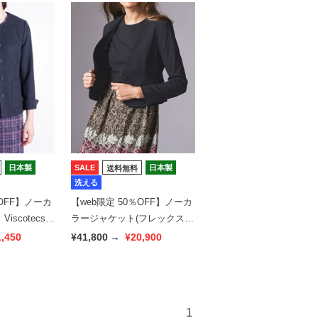
日本製
SALE
日本製
送料無料
洗える
％OFF】ノーカ
【web限定 50％OFF】ノーカ
scotecs
ラージャケット(フレックスム
ーブ)｜Viscotecs make your
1,450
¥41,800
→
¥20,900
brand
1