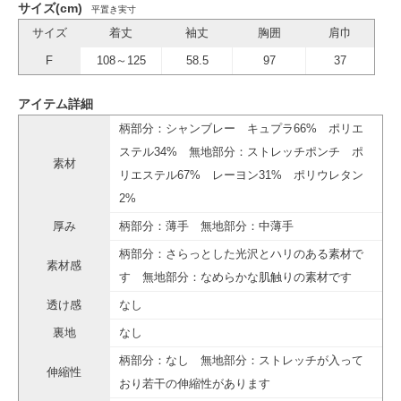
サイズ(cm)
平置き実寸
サイズ
着丈
袖丈
胸囲
肩巾
F
108～125
58.5
97
37
アイテム詳細
柄部分：シャンブレー キュプラ66% ポリエ
ステル34% 無地部分：ストレッチポンチ ポ
素材
リエステル67% レーヨン31% ポリウレタン
2%
厚み
柄部分：薄手 無地部分：中薄手
柄部分：さらっとした光沢とハリのある素材で
素材感
す 無地部分：なめらかな肌触りの素材です
透け感
なし
裏地
なし
柄部分：なし 無地部分：ストレッチが入って
伸縮性
おり若干の伸縮性があります