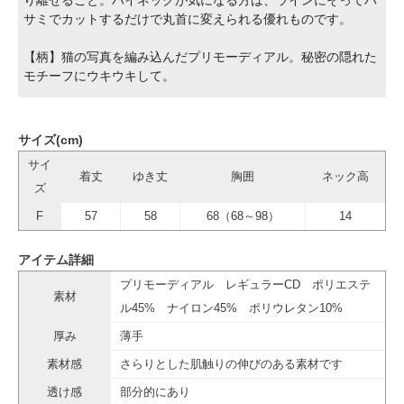
り離せること。ハイネックが気になる方は、ラインにそってハ
サミでカットするだけで丸首に変えられる優れものです。
【柄】猫の写真を編み込んだプリモーディアル。秘密の隠れた
モチーフにウキウキして。
サイズ(cm)
サイ
着丈
ゆき丈
胸囲
ネック高
ズ
F
57
58
68（68～98）
14
アイテム詳細
プリモーディアル レギュラーCD ポリエステ
素材
ル45% ナイロン45% ポリウレタン10%
厚み
薄手
素材感
さらりとした肌触りの伸びのある素材です
透け感
部分的にあり