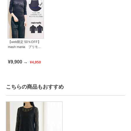
【web限定 50％OFF】
mash mania プリモー
ディアル ハイネックイ
ンナー 猫
¥9,900
→
¥4,950
こちらの商品もおすすめ