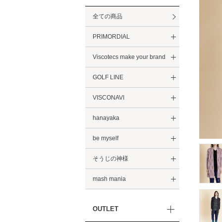
全ての商品
PRIMORDIAL
Viscotecs make your brand
GOLF LINE
VISCONAVI
hanayaka
be myself
そうじの神様
mash mania
OUTLET